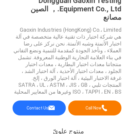
Dongguan Gaoxin Testing
Equipment Co., Ltd.， الصين
مصانع
Gaoxin Industries (HongKong) Co.، Limited
هي شركة اختبار ذات تقنية عالية متخصصة في آلة
اختبار الأتمتة وشبه الأتمتة. نحن نركز على رضا
العملاء ، ونأخذ الجودة كمقدمة للتنمية ونضع التفاني
في بناء العلامة التجارية الوطنية المعروفة. تشمل
منتجاتنا معدات اختبار البطارية ، معدات اختبار
الجلود ، معدات اختبار الأحذية ، آلة اختبار الشد ،
غرفة الاختبار البيئية ، آلة اختبار الورق ، إلخ.
المنتجات تلبي SATRA ، UL ، ASTM ، JIS ، GB ،
ISO ، TAPPI ، EN ، BS وغيرها من المعايير المحلية
والدولية. رؤية شركتنا " إدارة النزاهة ، العميل أولاً ،
الابتكار التكنولوجي ". فريقنا مؤهل جيدًا ومبتكر
Contact Us
Call Now
يتكون من مهندسين وموظفين مب...
منتوج علويّ