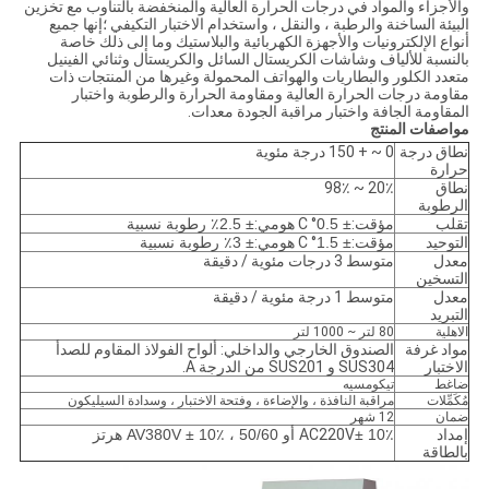
والأجزاء والمواد في درجات الحرارة العالية والمنخفضة بالتناوب مع تخزين
البيئة الساخنة والرطبة ، والنقل ، واستخدام الاختبار التكيفي ؛إنها جميع
أنواع الإلكترونيات والأجهزة الكهربائية والبلاستيك وما إلى ذلك خاصة
بالنسبة للألياف وشاشات الكريستال السائل والكريستال وثنائي الفينيل
متعدد الكلور والبطاريات والهواتف المحمولة وغيرها من المنتجات ذات
مقاومة درجات الحرارة العالية ومقاومة الحرارة والرطوبة واختبار
المقاومة الجافة واختبار مراقبة الجودة معدات.
مواصفات المنتج
نطاق درجة
0 ~ + 150 درجة مئوية
حرارة
نطاق
20٪ ~ 98٪
الرطوبة
تقلب
مؤقت:
± 0.5
° C هومي:
± 2.5٪ رطوبة نسبية
التوحيد
مؤقت:
± 1.5
° C هومي:
± 3٪ رطوبة نسبية
معدل
متوسط ​​3 درجات مئوية / دقيقة
التسخين
معدل
متوسط ​​1 درجة مئوية / دقيقة
التبريد
الاهلية
80 لتر ~ 1000 لتر
مواد غرفة
الصندوق الخارجي والداخلي: ألواح الفولاذ المقاوم للصدأ
الاختبار
SUS304 و SUS201 من الدرجة A.
ضاغط
تيكومسيه
مُكَمِّلات
مراقبة النافذة ، والإضاءة ، وفتحة الاختبار ، وسدادة السيليكون
ضمان
12 شهر
إمداد
± 10٪ أو AV380V ± 10٪ ، 50/60 هرتز
AC220V
بالطاقة