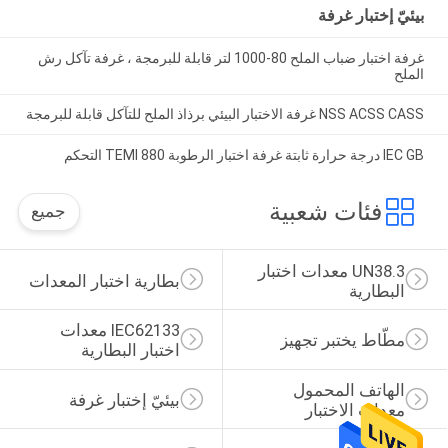
بيئيّ إختبار غرفة
غرفة اختبار ضباب الملح 80-1000 لتر قابلة للبرمجة ، غرفة تآكل رش
الملح
NSS ACSS CASS غرفة الاختبار البيئي برذاذ الملح للتآكل قابلة للبرمجة
IEC GB درجة حرارة ثابتة غرفة اختبار الرطوبة TEMI 880 التحكم
فئات شعبية
جميع
UN38.3 معدات اختبار 
بطارية اختبار المعدات
البطارية
IEC62133 معدات 
مطّاط يختبر تجهيز
اختبار البطارية
الهاتف المحمول 
بيئيّ إختبار غرفة
معدات الاختبار