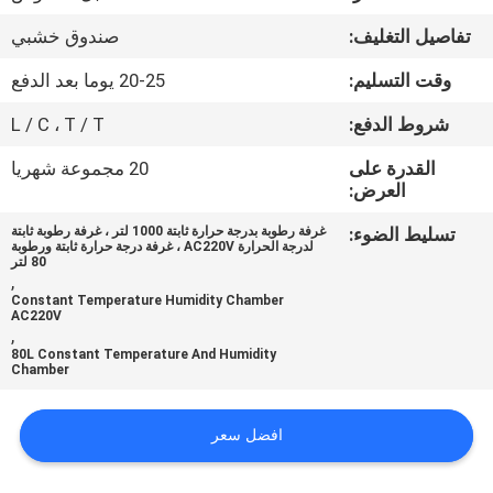
تفاصيل التغليف:
صندوق خشبي
مراقبة
وقت التسليم:
20-25 يوما بعد الدفع
الجودة
شروط الدفع:
L / C ، T / T
اتصل
القدرة على
20 مجموعة شهريا
العرض:
بنا
تسليط الضوء:
غرفة رطوبة بدرجة حرارة ثابتة 1000 لتر ، غرفة رطوبة ثابتة
لدرجة الحرارة AC220V ، غرفة درجة حرارة ثابتة ورطوبة
أخبار
80 لتر
,
Constant Temperature Humidity Chamber
AC220V
اطلب
,
80L Constant Temperature And Humidity
اقتباس
Chamber
افضل سعر
خريطة
الموقع