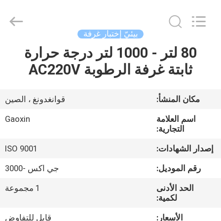
Gaoxin
Testing
Equipment
Co.,
Ltd.，.
بيئيّ إختبار غرفة
All
Rights
Reserved.
80 لتر - 1000 لتر درجة حرارة
منزل،
Developed
by
ثابتة غرفة الرطوبة AC220V
بيت
ECER
منتجات
مكان المنشأ:
قوانغدونغ ، الصين
اسم العلامة
Gaoxin
معلومات
التجارية:
عنا
إصدار الشهادات:
ISO 9001
رقم الموديل:
جي اكس -3000
جولة
الحد الأدنى
1 مجموعة
في
لكمية:
المعمل
الأسعار:
قابل للتفاوض