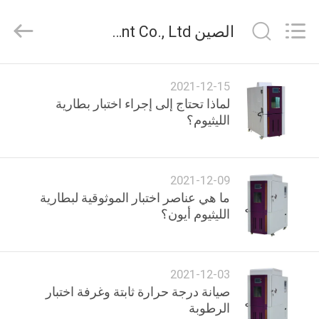
Gaoxin
Testing
Equipment
الصين Dongguan Gaoxin Testing Equipment Co., Ltd.， أخبار الشركة
Co.,
Ltd.，.
All
Rights
Reserved.
منزل،
Developed
2021-12-15
by
بيت
ECER
لماذا تحتاج إلى إجراء اختبار بطارية
الليثيوم؟
منتجات
2021-12-09
معلومات
ما هي عناصر اختبار الموثوقية لبطارية
عنا
الليثيوم أيون؟
جولة
2021-12-03
في
صيانة درجة حرارة ثابتة وغرفة اختبار
المعمل
الرطوبة