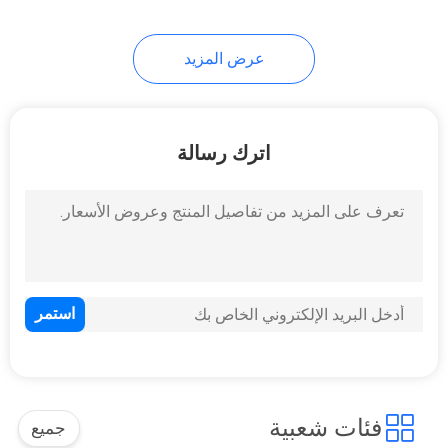
110
عرض المزيد
توتريّ يختبر تجهيز
اترك رسالة
97
ورقيّ يختبر تجهيز
فئات شعبية
جميع