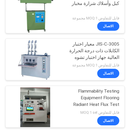
كبل وأسلاك شرارة مخبار
142
قابل للتفاوض MOQ:1 مجموعة
الاتصال
الأحذية معدات الاختبار
JIS-C-3005 معيار اختبار
الكابلات ذات درجة الحرارة
العالية جهاز اختبار تشوه
التسخين
قابل للتفاوض MOQ:1 مجموعة
الاتصال
61
Flammability Testing
الجلود معدات الاختبار
Equipment Flooring
Radiant Heat Flux Test
Apparatus
قابل للتفاوض MOQ:1 set
الاتصال