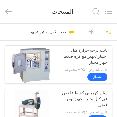
Equipment
Co.,
Ltd.，.
المنتجات
All
Rights
Reserved.
Developed
by
منزل،
163
ECER
الصين كبل يختبر تجهيز
بيت
بطارية اختبار المعدات
ثابت درجة حرارة كبل
منتجات
إختبار تجهيز مع كرة ضغط
جهاز مخبار
معلومات
قابل للتفاوض MOQ:1 مجموعة
عنا
الاتصال
33
UN38.3 معدات اختبار
سلك كهربائي كشط فاحص
جولة
في كبل يختبر تجهيز لون
في
البطارية
فضي
المعمل
قابل للتفاوض MOQ:1 مجموعة