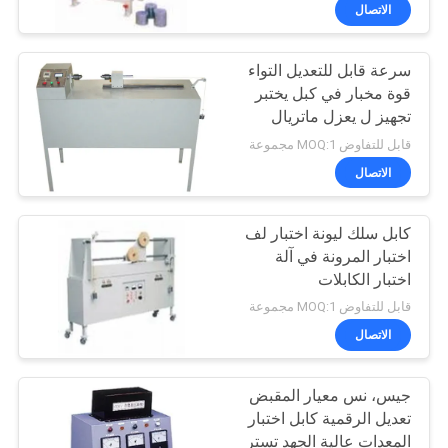
الاتصال
مراقبة
سرعة قابل للتعديل التواء
الجودة
27
قوة مخبار في كبل يختبر
تجهيز ل يعزل ماتريال
IEC62133 معدات
اتصل
قابل للتفاوض MOQ:1 مجموعة
اختبار البطارية
بنا
الاتصال
كابل سلك ليونة اختبار لف
أخبار
اختبار المرونة في آلة
اختبار الكابلات
35
اطلب
قابل للتفاوض MOQ:1 مجموعة
اقتباس
الاتصال
مطّاط يختبر تجهيز
جيس، نس معيار المقبض
خريطة
تعديل الرقمية كابل اختبار
الموقع
المعدات عالية الجهد تستر