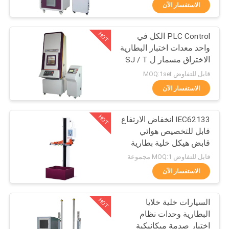
الاستفسار الآن
مراقبة
HOT
PLC Control الكل في
الجودة
27
واحد معدات اختبار البطارية
الاختراق مسمار ل SJ / T
IEC62133 معدات
اتصل
11170 UL 2054 ، GB /
قابل للتفاوض MOQ:1set
اختبار البطارية
T18287
بنا
الاستفسار الآن
HOT
IEC62133 انخفاض الارتفاع
أخبار
قابل للتخصيص هوائي
قابض هيكل خلية بطارية
35
اطلب
الإلكترونيات الحرة آلة
قابل للتفاوض MOQ:1 مجموعة
اختبار السقوط
اقتباس
الاستفسار الآن
مطّاط يختبر تجهيز
HOT
السيارات خلية خلايا
خريطة
البطارية وحدات نظام
الموقع
اختبار صدمة ميكانيكية