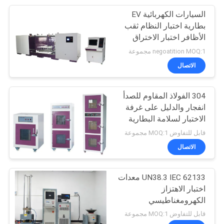
السيارات الكهربائية EV
110
بطارية اختبار النظام ثقب
الأظافر اختبار الاختراق
توتريّ يختبر تجهيز
negoatition MOQ:1 مجموعة
الاتصال
304 الفولاذ المقاوم للصدأ
انفجار والدليل على غرفة
الاختبار لسلامة البطارية
97
اختبار تهمة - التفريغ
قابل للتفاوض MOQ:1 مجموعة
الاتصال
ورقيّ يختبر تجهيز
UN38.3 IEC 62133 معدات
اختبار الاهتزاز
الكهرومغناطيسي
قابل للتفاوض MOQ:1 مجموعة