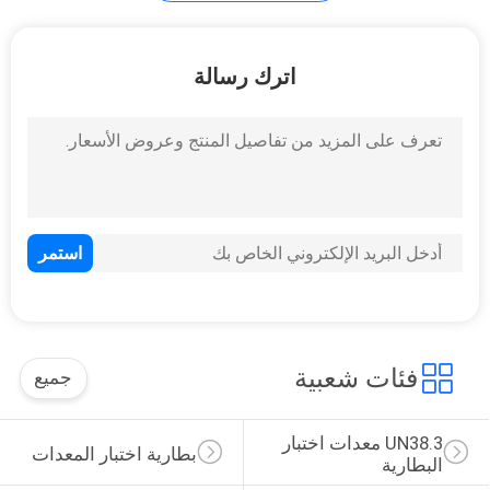
كبل يختبر تجهيز
اترك رسالة
14
كرسي يختبر آلة
فئات شعبية
جميع
UN38.3 معدات اختبار 
بطارية اختبار المعدات
البطارية
54