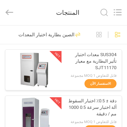
Gaoxin
Testing
Equipment
المنتجات
Co.,
Ltd.，.
All
Rights
Reserved.
منزل،
163
Developed
الصين بطارية اختبار المعدات
by
بيت
ECER
بطارية اختبار المعدات
HOT
SUS304 معدات اختبار
منتجات
تأثير البطارية مع معيار
SJT11170
معلومات
قابل للتفاوض MOQ:1 مجموعة
عنا
الاستفسار الآن
33
UN38.3 معدات اختبار
HOT
دقة ± 0.5٪ اختبار السقوط
جولة
آلة اختبار سرعة 0.5 1000
في
البطارية
مم / دقيقة
المعمل
قابل للتفاوض MOQ:1 مجموعة