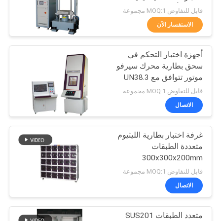
تسريع تأثير آلة الاختبار
قابل للتفاوض MOQ:1 مجموعة
PRIVACY
الاستفسار الآن
80
POLICY
أجهزة اختبار التحكم في
بيئيّ إختبار غرفة
سحق بطارية محرك سيرفو
موتور تتوافق مع UN38.3
IEC 62133 IEC1642
قابل للتفاوض MOQ:1 مجموعة
الاتصال
غرفة اختبار بطارية الليثيوم
88
متعددة الطبقات
الهاتف المحمول
300x300x200mm
قابل للتفاوض MOQ:1 مجموعة
معدات الاختبار
الاتصال
متعدد الطبقات SUS201