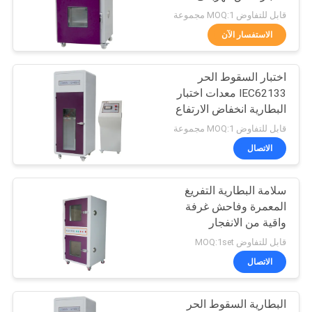
UN38.3 IEC 62133
قابل للتفاوض MOQ:1 مجموعة
PRIVACY
الاستفسار الآن
80
POLICY
اختبار السقوط الحر
بيئيّ إختبار غرفة
IEC62133 معدات اختبار
البطارية انخفاض الارتفاع
300 ~ 1500 مم
قابل للتفاوض MOQ:1 مجموعة
الاتصال
سلامة البطارية التفريغ
88
المعمرة وفاحش غرفة
الهاتف المحمول
واقية من الانفجار
قابل للتفاوض MOQ:1set
معدات الاختبار
الاتصال
البطارية السقوط الحر