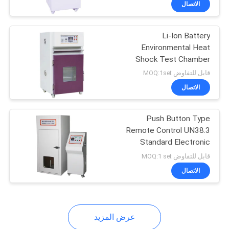
الاتصال
15
خوذة معدات الاختبار
Li-Ion Battery
Environmental Heat
Shock Test Chamber
220V / 15A 50/60HZ
قابل للتفاوض MOQ:1set
الاتصال
8
Push Button Type
Remote Control UN38.3
Standard Electronic
معدات اختبار الأمتعة
Control Heavy Impact
قابل للتفاوض MOQ:1 set
Battery Lab Testing
الاتصال
Equipment
عرض المزيد
27