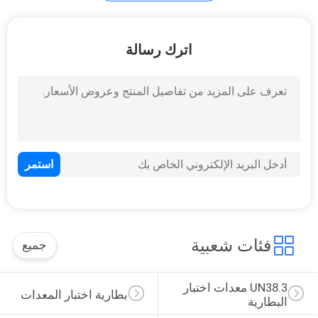
كبل يختبر تجهيز
اترك رسالة
14
كرسي يختبر آلة
فئات شعبية
جميع
UN38.3 معدات اختبار 
بطارية اختبار المعدات
البطارية
54