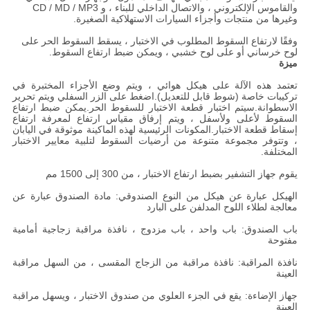
والقاموس الإلكتروني ، والاتصال الداخلي للبناء ، و CD / MD / MP3
وغيرها من منتجات وأجزاء السيارات الاستهلاكية الصغيرة.
وفقًا لارتفاع السقوط المطلوب في الاختبار ، يسقط السقوط الحر على
لوح خرساني أو على لوح خشبي ، ويمكن ضبط ارتفاع السقوط.
ميزة
تعتمد هذه الآلة على هيكل هوائي ، ويتم وضع الأجزاء المختبرة في
تركيبات خاصة (شوط قابل للتعديل).اضغط على الزر السفلي ويتم تحرير
الاسطوانة.سيتم اختبار قطعة الاختبار للسقوط الحر.يمكن ضبط ارتفاع
السقوط لأعلى ولأسفل ، ويتم إرفاق مقياس ارتفاع لمعرفة ارتفاع
إسقاط قطعة الاختبار.المكونات الرئيسية لهذه الماكينة موثوقة في اليابان
، وتتوفر مجموعة متنوعة من أرضيات السقوط لتلبية معايير الاختبار
المختلفة.
يقوم جهاز التشفير بضبط ارتفاع الاختبار ، من 300 إلى 1500 مم
الهيكل عبارة عن هيكل من النوع الصندوقي: مادة الصندوق عبارة عن
معالجة لطلاء اللوح المدلفن على البارد
باب الصندوق: باب واحد ، باب مزدوج ، نافذة مراقبة زجاجية أمامية
مفتوحة
نافذة المراقبة: نافذة مراقبة من الزجاج المقسى ، من السهل مراقبة
العينة
جهاز الإضاءة: يقع في الجزء العلوي من صندوق الاختبار ، ويسهل مراقبة
العينة