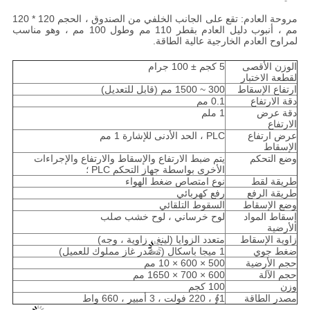
مروحة العادم: تقع على الجانب الخلفي من الصندوق ، الحجم 120 * 120
مم ، أنبوب دليل العادم بقطر 110 مم وطول 100 مم ، وهو مناسب
لمراوح العادم الخارجية عالية الطاقة.
الوزن الأقصى
5 كجم ± 100 جرام
لقطعة الاختبار
ارتفاع الإسقاط
300 ~ 1500 مم (قابل للتعديل)
دقة الارتفاع
0.1 مم
دقة عرض
1 ملم
الارتفاع
عرض ارتفاع
PLC ، الحد الأدنى للإشارة 1 مم
الإسقاط
وضع التحكم
يتم ضبط الارتفاع والإسقاط والارتفاع والإجراءات
الأخرى بواسطة جهاز التحكم PLC ؛
طريقة لقط
نوع امتصاص ضغط الهواء
طريقة الرفع
رفع كهربائي
وضع الإسقاط
السقوط التلقائي
إسقاط المواد
لوح خرساني ، لوح خشب صلب
الأرضية
زاوية الإسقاط
متعدد الزوايا (لينغ ، زاوية ، وجه)
ضغط جوي
1 ميجا باسكال (مصدر غاز مملوك للعميل)
حجم الأرضية
500 × 600 × 10 مم
حجم الآلة
600 × 700 × 1650 مم
وزن
100 كجم
مصدر الطاقة
1∮ ، 220 فولت ، 3 أمبير ، 660 واط