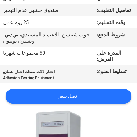
تفاصيل التغليف:
صندوق خشبي عدم التبخير
مراقبة
وقت التسليم:
25 يوم عمل
الجودة
شروط الدفع:
فوب شنتشن، الاعتماد المستندي، تي/تي،
ويسترن يونيون
اتصل
القدرة على
50 مجموعات شهريا
بنا
العرض:
تسليط الضوء:
,
اختبار الآلات، معدات اختبار التصاق
أخبار
Adhesion Testing Equipment
اطلب
افضل سعر
اقتباس
خريطة
الموقع