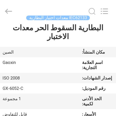
Testing
Equipment
Co.,
Ltd.，.
All
IEC62133 معدات اختبار البطارية
Rights
Reserved.
البطارية السقوط الحر معدات
منزل،
Developed
by
ECER
الاختبار
بيت
منتجات
مكان المنشأ:
الصين
اسم العلامة
Gaoxin
معلومات
التجارية:
عنا
إصدار الشهادات:
ISO 2008
رقم الموديل:
GX-6052-C
جولة
الحد الأدنى
1 مجموعة
في
لكمية:
المعمل
الأسعار:
قابل للتفاوض