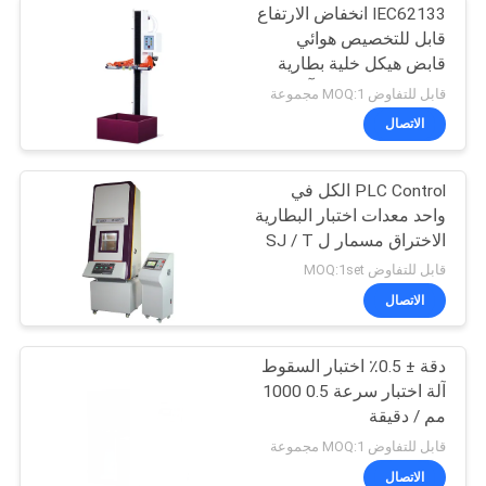
IEC62133 انخفاض الارتفاع
قابل للتخصيص هوائي
قابض هيكل خلية بطارية
الإلكترونيات الحرة آلة
قابل للتفاوض MOQ:1 مجموعة
اختبار السقوط
الاتصال
PLC Control الكل في
واحد معدات اختبار البطارية
الاختراق مسمار ل SJ / T
11170 UL 2054 ، GB /
قابل للتفاوض MOQ:1set
T18287
الاتصال
دقة ± 0.5٪ اختبار السقوط
آلة اختبار سرعة 0.5 1000
مم / دقيقة
قابل للتفاوض MOQ:1 مجموعة
الاتصال