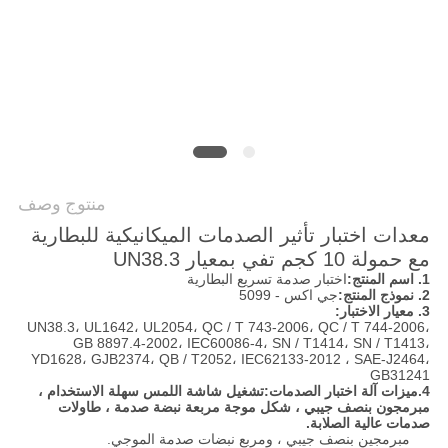
PRIVACY
POLICY
منتوج وصف
معدات اختبار تأثير الصدمات الميكانيكية للبطارية
مع حمولة 10 كجم تفي بمعيار UN38.3
1. اسم المنتج:
اختبار صدمة تسريع البطارية
2. نموذج المنتج:
جي اكس - 5099
3. معيار الاختبار:
UN38.3، UL1642، UL2054، QC / T 743-2006، QC / T 744-2006،
GB 8897.4-2002، IEC60086-4، SN / T1414، SN / T1413،
YD1628، GJB2374، QB / T2052، IEC62133-2012 ، SAE-J2464،
GB31241
4.ميزات آلة اختبار الصدمات:
تشغيل شاشة اللمس سهلة الاستخدام ،
مبرمجون بنصف جيبي ، شكل موجة مربعة نبضة صدمة ، طاولات
صدمات عالية الصلابة.
مبرمجين بنصف جيبي ، ومربع نبضات صدمة الموجي.