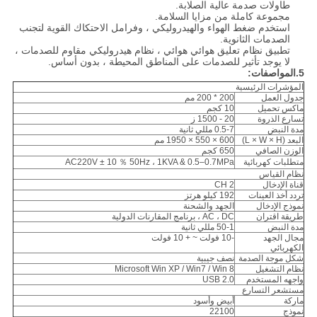
طاولات صدمة عالية الصلابة.
مجموعة كاملة من مزايا السلامة.
استخدم ضغط الهواء والهيدروليكي ، وفرامل الاحتكاك القوية لتجنب
الصدمات الثانوية.
تطبيق نظام تعليق هوائي هوائي ، نظام هيدروليكي مقاوم للصدمات ،
لا يوجد تأثير للصدمات على المناطق المحيطة ، بدون أساس.
5.المواصفات:
المؤشرات الرئيسية
جدول العمل
200 * 200 مم
ماكس تحميل
10 كجم
تسارع الذروة
20 - 1500 ز
مدة النبض
0.5-7 مللي ثانية
البعد (L × W × H)
600 × 550 × 1950 مم
الوزن الصافي
650 كجم
متطلبات كهربائية
AC220V ± 10 ％ 50Hz ، 1KVA & 0.5–0.7MPa
نظام القياس
قناة الإدخال
2 CH
تردد أخذ العينات
192 كيلو هرتز
نموذج الإدخال
الجهد والشحنة
طريقة اقتران
AC ، DC ، برنامج المقارنات الدولية
مدة النبض
50-1 مللي ثانية
مجال الجهد
-10 فولت ~ + 10 فولت
الكهربائي
شكل موجة الصدمة
نصف جيبية
نظام التشغيل
Microsoft Win XP / Win7 / Win 8
واجهه المستخدم
USB 2.0
مستشعر التسارع
ماركة
أبيض وأسود
نموذج
22100