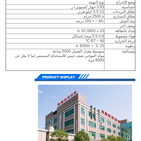
وضع الإخراج
نوع التهمة
حساسية
3.93 جهاز كمبيوتر / ز
نطاق الترددات
0.5-12 كيلو هرتز
نطاق التسارع
± 2500 جرام
بيئة العمل
-40 ~ + 160 درجة
وصف آخر
إمداد بالطاقة
AC380V ± 10 ％
هواء مضغوط
0.5-0.8 ميجا باسكال
درجة الحرارة
RT ~ 40 ℃
رطوبة
25 ℃ ＜ 85RH ％
مصداقية
متوسط ​​معدل الفشل 5000 ساعة
مولد الموجي نصف جيبي للاستخدام المستمر لما لا يقل عن
8000 مرة.