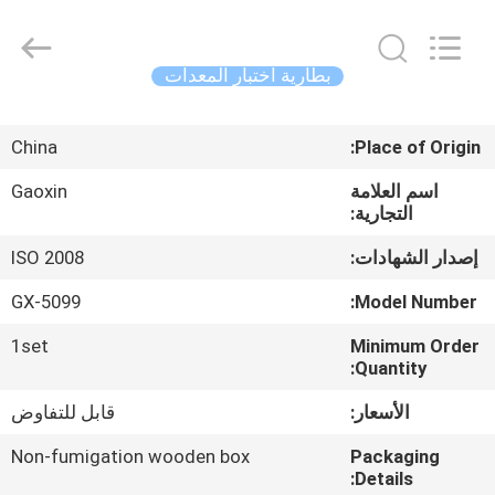
Gaoxin
Testing
Equipment
Co.,
Ltd.，.
بطارية اختبار المعدات
All
Rights
Reserved.
منزل،
Developed
by
China
Place of Origin:
بيت
ECER
اسم العلامة
Gaoxin
التجارية:
منتجات
إصدار الشهادات:
ISO 2008
معلومات
GX-5099
Model Number:
عنا
1set
Minimum Order
Quantity:
جولة
الأسعار:
قابل للتفاوض
في
Non-fumigation wooden box
Packaging
المعمل
Details: