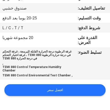
تفاصيل التغليف:
صندوق خشبي
مراقبة
وقت التسليم:
20-25 يوما بعد الدفع
الجودة
شروط الدفع:
L / C ، T / T
اتصل
القدرة على
20 مجموعة شهريا
العرض:
بنا
تسليط الضوء:
غرفة الرطوبة درجة الحرارة القابلة للبرمجة ، غرفة التحكم
في درجة حرارة الرطوبة TEMI 880 ، غرفة اختبار التحكم
أخبار
في درجة الحرارة TEMI 880
,
TEMI 880 Control Temperature Humidity
Chamber
اطلب
,
TEMI 880 Control Environmental Test Chamber
اقتباس
افضل سعر
خريطة
الموقع