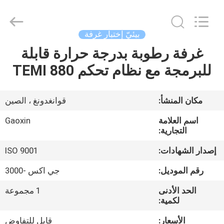
Gaoxin
Testing
Equipment
Co.,
Ltd.，.
بيئيّ إختبار غرفة
All
Rights
Reserved.
غرفة رطوبة بدرجة حرارة قابلة
منزل،
Developed
by
للبرمجة مع نظام تحكم TEMI 880
بيت
ECER
منتجات
مكان المنشأ:
قوانغدونغ ، الصين
اسم العلامة
Gaoxin
معلومات
التجارية:
عنا
إصدار الشهادات:
ISO 9001
رقم الموديل:
جي اكس -3000
جولة
الحد الأدنى
1 مجموعة
في
لكمية:
المعمل
الأسعار:
قابل للتفاوض