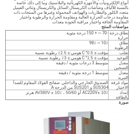
أنواع الإلكترونيات والأجهزة الكهربائية والبلاستيك وما إلى ذلك خاصة
بالنسبة للألياف وشاشات الكريستال السائل والكريستال وثنائي الفينيل
متعدد الكلور والبطاريات والهواتف المحمولة وغيرها من المنتجات ذات
مقاومة درجات الحرارة العالية ومقاومة الحرارة والرطوبة واختبار
المقاومة الجافة واختبار مراقبة الجودة معدات.
مواصفات المنتج
نطاق درجة
-70 ~ + 150 درجة مئوية
حرارة
نطاق
10٪ ~ 98٪
الرطوبة
تقلب
مؤقت:
± 0.5
° C هومي:
± 2.5٪ رطوبة نسبية
التوحيد
مؤقت:
± 1.5
° C هومي:
± 3٪ رطوبة نسبية
معدل
متوسط ​​3 درجات مئوية / دقيقة
التسخين
معدل
متوسط ​​1 درجة مئوية / دقيقة
التبريد
مواد غرفة
الصندوق الخارجي والداخلي: صفائح الفولاذ المقاوم للصدأ
الاختبار
SUS304 و SUS201 من الدرجة A.
إمداد
± 10٪ أو AV380V ± 10٪ ، 50/60 هرتز
AC220V
بالطاقة
صورة