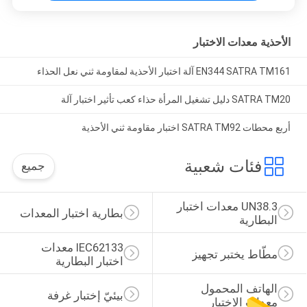
الأحذية معدات الاختبار
EN344 SATRA TM161 آلة اختبار الأحذية لمقاومة ثني نعل الحذاء
SATRA TM20 دليل تشغيل المرأة حذاء كعب تأثير اختبار آلة
أربع محطات SATRA TM92 اختبار مقاومة ثني الأحذية
فئات شعبية
جميع
UN38.3 معدات اختبار 
بطارية اختبار المعدات
البطارية
IEC62133 معدات 
مطّاط يختبر تجهيز
اختبار البطارية
الهاتف المحمول 
بيئيّ إختبار غرفة
معدات الاختبار