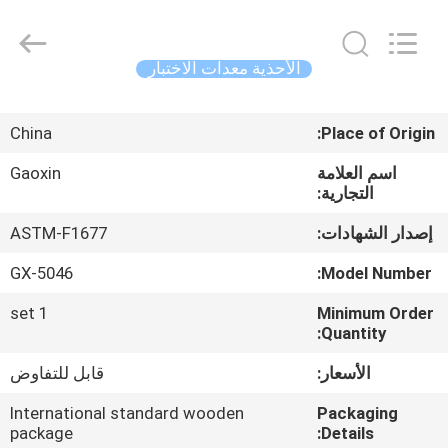
Gaoxin
Testing
Equipment
Co.,
Ltd.，.
الأحذية معدات الاختبار
All
Rights
Reserved.
منزل،
Developed
by
China
Place of Origin:
بيت
ECER
اسم العلامة
Gaoxin
التجارية:
منتجات
إصدار الشهادات:
ASTM-F1677
معلومات
GX-5046
Model Number:
عنا
1 set
Minimum Order
Quantity:
جولة
الأسعار:
قابل للتفاوض
في
International standard wooden
Packaging
المعمل
package
Details: