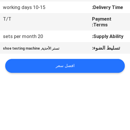
10-15 working days
Delivery Time:
مراقبة
T/T
Payment
الجودة
Terms:
20 sets per month
Supply Ability:
اتصل
تسليط الضوء:
,
تستر الأحذية
shoe testing machine
بنا
افضل سعر
أخبار
اطلب
اقتباس
خريطة
الموقع