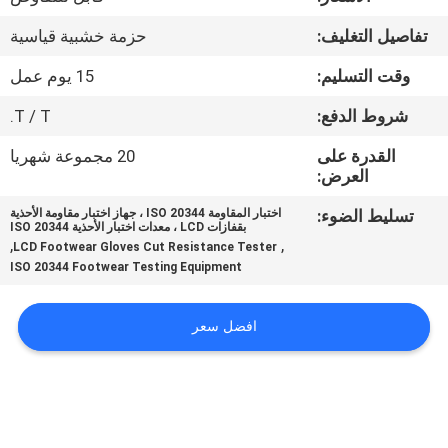
تفاصيل التغليف:
حزمة خشبية قياسية
مراقبة
وقت التسليم:
15 يوم عمل
الجودة
شروط الدفع:
T / T.
اتصل
القدرة على
20 مجموعة شهريا
بنا
العرض:
تسليط الضوء:
اختبار المقاومة ISO 20344 ، جهاز اختبار مقاومة الأحذية
بقفازات LCD ، معدات اختبار الأحذية ISO 20344
أخبار
,
,
LCD Footwear Gloves Cut Resistance Tester
ISO 20344 Footwear Testing Equipment
اطلب
افضل سعر
اقتباس
خريطة
الموقع