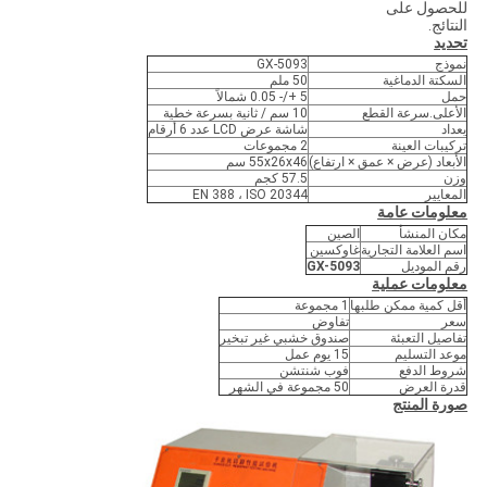
للحصول على
النتائج.
تحديد
نموذج
GX-5093
السكتة الدماغية
50 ملم
حمل
5 +/- 0.05 شمالاً
الأعلى.سرعة القطع
10 سم / ثانية بسرعة خطية
يعداد
شاشة عرض LCD عدد 6 أرقام
تركيبات العينة
2 مجموعات
الأبعاد (عرض × عمق × ارتفاع)
55x26x46 سم
وزن
57.5 كجم
المعايير
EN 388 ، ISO 20344
معلومات عامة
مكان المنشأ
الصين
اسم العلامة التجارية
غاوكسين
رقم الموديل
GX-5093
معلومات عملية
أقل كمية ممكن طلبها
1 مجموعة
سعر
تفاوض
تفاصيل التعبئة
صندوق خشبي غير تبخير
موعد التسليم
15 يوم عمل
شروط الدفع
فوب شنتشن
قدرة العرض
50 مجموعة في الشهر
صورة المنتج