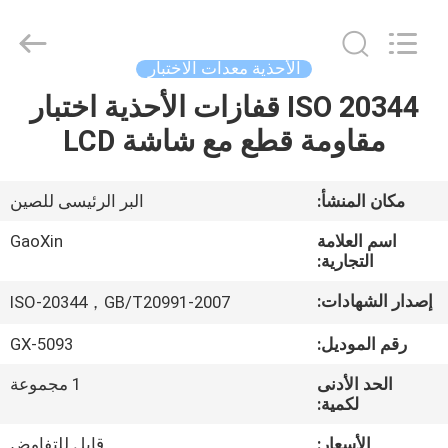
Gaoxin
Testing
Equipment
Co.,
Ltd.，.
الأحذية معدات الاختبار
All
Rights
Reserved.
ISO 20344 قفازات الأحذية اختبار
منزل،
Developed
by
مقاومة قطع مع شاشة LCD
بيت
ECER
منتجات
مكان المنشأ:
البر الرئيسى للصين
اسم العلامة
GaoXin
معلومات
التجارية:
عنا
إصدار الشهادات:
ISO-20344，GB/T20991-2007
رقم الموديل:
GX-5093
جولة
الحد الأدنى
1 مجموعة
في
لكمية:
المعمل
الأسعار:
قابل للتفاوض