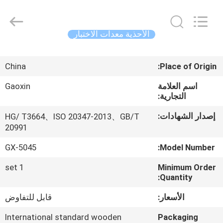
Gaoxin
Testing
Equipment
Co.,
Ltd.，.
الأحذية معدات الاختبار
All
Rights
Reserved.
منزل،
Developed
by
China
Place of Origin:
بيت
ECER
اسم العلامة
Gaoxin
التجارية:
منتجات
إصدار الشهادات:
HG/ T3664、ISO 20347-2013、GB/T
20991
معلومات
عنا
GX-5045
Model Number:
1 set
Minimum Order
Quantity:
جولة
في
الأسعار:
قابل للتفاوض
المعمل
International standard wooden
Packaging