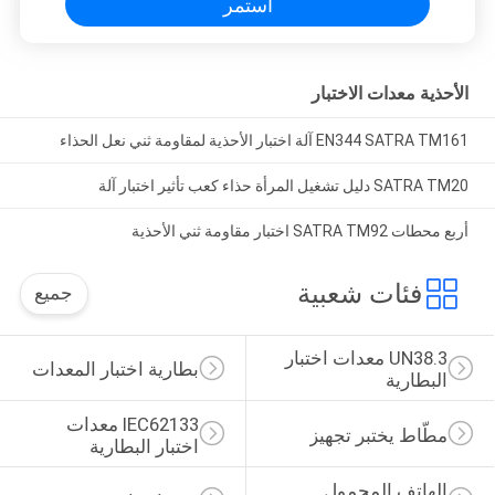
استمر
الأحذية معدات الاختبار
EN344 SATRA TM161 آلة اختبار الأحذية لمقاومة ثني نعل الحذاء
SATRA TM20 دليل تشغيل المرأة حذاء كعب تأثير اختبار آلة
أربع محطات SATRA TM92 اختبار مقاومة ثني الأحذية
فئات شعبية
جميع
UN38.3 معدات اختبار 
بطارية اختبار المعدات
البطارية
IEC62133 معدات 
مطّاط يختبر تجهيز
اختبار البطارية
الهاتف المحمول 