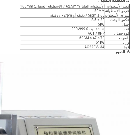
5. المعلمة التقنية
:
قطر الأسطوانة
الأسطوانة العليا: 162.5mm، الأسطوانة السفلى: 160mm
عرض الأسطوانة
80MM
سرعة الأسطوانة
60 ± 5rpm / دقيقة أو 72rpm / دقيقة
عكس الوقت
30 ± 5 S
حمل
5KG
عداد
شاشة ليد، 0-999،999
قوة حصان
AC1 / 8HP
الصوت
70 × 47 × 60CM
وزن
51KG
قوة
AC220V، 3A
6. الصور