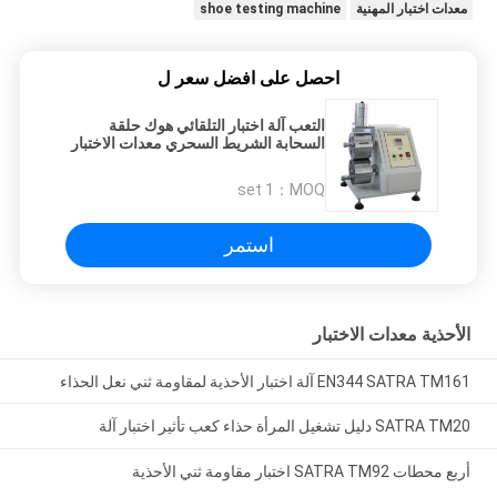
معدات اختبار المهنية
shoe testing machine
احصل على افضل سعر ل
التعب آلة اختبار التلقائي هوك حلقة
السحابة الشريط السحري معدات الاختبار
1 set
MOQ：
استمر
الأحذية معدات الاختبار
EN344 SATRA TM161 آلة اختبار الأحذية لمقاومة ثني نعل الحذاء
SATRA TM20 دليل تشغيل المرأة حذاء كعب تأثير اختبار آلة
أربع محطات SATRA TM92 اختبار مقاومة ثني الأحذية