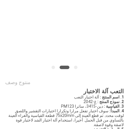
PRIVACY
POLICY
منتوج وصف
التعب آلة الاختبار
1. اسم المنتج
:
آلة اختبار التعب
2. نموذج المنتج
:
غ-2042
3. القياسية
:
دين-3415، ساترا PM123
4. المبدأ:
سوف اختبار تفعل مرارا وتكرارا اختبارات التقشير واللصق
لوقت محدد. ثم قطع العينة إلى 75x20mm قطعة القياسية والغراء العينة
بالتساوي من قبل الحمل. أخيرا، استخدام آلة اختبار الشد لاختبار قوة
لاصقة وقوة لاصقة.