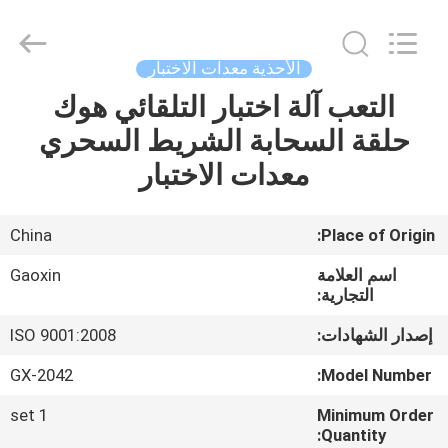
Gaoxin
Testing
Equipment
Co.,
Ltd.，.
الأحذية معدات الاختبار
All
Rights
Reserved.
التعب آلة اختبار التلقائي هوك
منزل،
Developed
by
حلقة السحابة الشريط السحري
بيت
ECER
معدات الاختبار
منتجات
China
Place of Origin:
معلومات
اسم العلامة
Gaoxin
عنا
التجارية:
إصدار الشهادات:
ISO 9001:2008
جولة
GX-2042
Model Number:
في
1 set
Minimum Order
المعمل
Quantity: