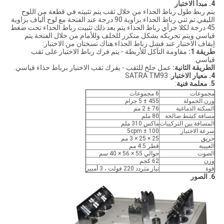
4. مبدأ الاختبار
يتم ربط طول رباط الحذاء من خلال ثقب يتم تثبيته في قطعة من اللوح
الليفي.تم ثني رباط الحذاء بزاوية 90 درجة عند الفتحة مع لوح ألياف بزاوية
45 درجة لكلا جزأي رباط الحذاء.يتم بعد ذلك تثبيت رباط الحذاء تحت ضغط
قياسي ويتم تحريكه بشكل متكرر للخلف وللأمام من خلال الفتحة.يتم
إيقاف الاختبار عند فشل رباط الحذاء.هناك نسختان من الاختبار:
طريقة 1:
مقاومة التآكل للأربطة - يتم فرك رباط الاختبار على ثقب
قياسي.
الطريقة الثانية:
عمل جلخ للثقب - يفرك ثقب الاختبار برباط حذاء قياسي.
4. معيار الاختبار
: SATRA TM93
5. معلمة فنية
:
مجموعات
6 مجموعات
وزن الحمولة
455 ± 5 جرام
السكتة الدماغية
76 ± 2 مم
مسافة كشط صالحة
80 ملم
المسافة بين التركيبات
ماكس 310 ملم
سرعة الاختبار
100 ± 5cpm
حريق
25 × 25 × 3 مم
العيينة
قطر 4.5 مم
الصوت
حوالي 55 × 56 × 40 سم
وزن
62 كجم
قوة
تيار متردد 220 فولت ، 3 أمبير
6. الصور