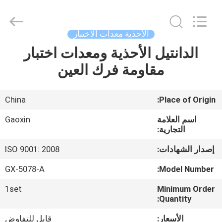
Gaoxin
Testing
Equipment
Co.,
Ltd.，.
الأحذية معدات الاختبار
All
Rights
Reserved.
الدانتيل الأحذية ومعدات اختبار
منزل،
Developed
by
مقاومة فرك العين
بيت
ECER
منتجات
China
Place of Origin:
اسم العلامة
Gaoxin
معلومات
التجارية:
عنا
إصدار الشهادات:
ISO 9001: 2008
GX-5078-A
Model Number:
جولة
1set
Minimum Order
في
Quantity:
المعمل
الأسعار:
قابل للتفاوض