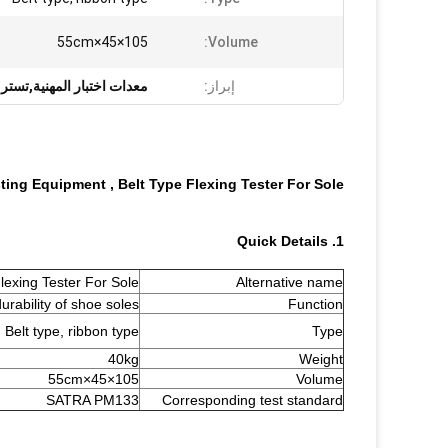
105×45×55cm
Volume:
إبراز:
معدات اختبار المهنية,تستر 
ng Equipment , Belt Type Flexing Tester For Sole
1. Quick Details
lexing Tester For Sole
Alternative name
durability of shoe soles
Function
Belt type, ribbon type
Type
40kg
Weight
105×45×55cm
Volume
SATRA PM133
Corresponding test standard