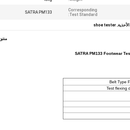
Corresponding
SATRA PM133
Test Standard:
الأحذية
,
shoe tester
منتو
SATRA PM133 Footwear Testi
Belt Type F
Test flexing 