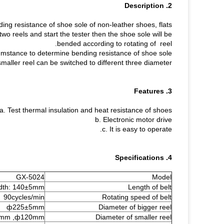
2. Description
ding resistance of shoe sole of non-leather shoes, flats.
wo reels and start the tester then the shoe sole will be
bended according to rotating of reel.
umstance to determine bending resistance of shoe sole.
smaller reel can be switched to different three diameter.
3. Features
a. Test thermal insulation and heat resistance of shoes
b. Electronic motor drive
c. It is easy to operate.
4. Specifications
GX-5024
Model
dth: 140±5mm
Length of belt
90cycles/min
Rotating speed of belt
ф225±5mm
Diameter of bigger reel
mm ,ф120mm
Diameter of smaller reel