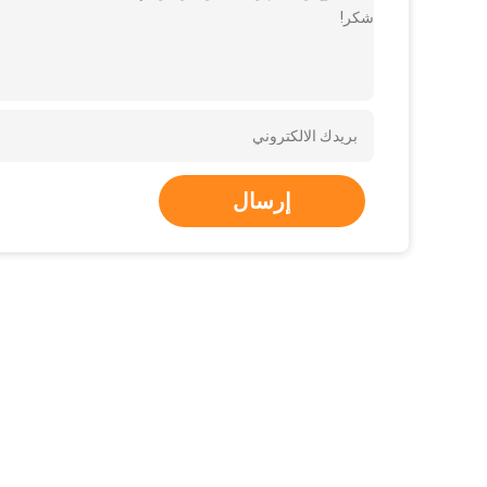
شكر!
إرسال