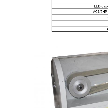
LED disp
AC1/2HP i