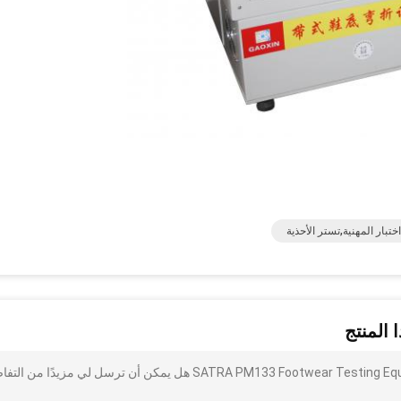
تبار المهنية,تستر الأحذية
 المنتج
أنا مهتم بذلك SATRA PM133 Footwear Testing Equipment , Belt Type Flexing Tester For Sole هل يمكن أن ترسل لي مزيدًا