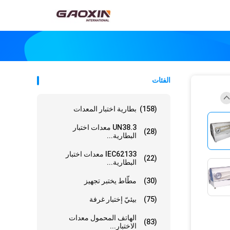
الفئات
(158)
بطارية اختبار المعدات
UN38.3 معدات اختبار
(28)
البطارية...
IEC62133 معدات اختبار
(22)
البطارية...
(30)
مطّاط يختبر تجهيز
(75)
بيئيّ إختبار غرفة
الهاتف المحمول معدات
(83)
الاختبار...