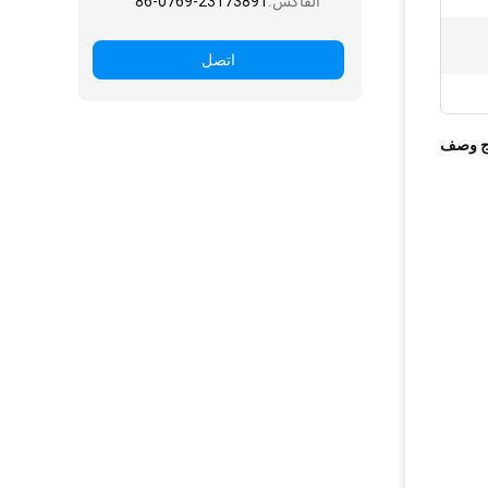
الفاكس:
86-0769-23173891
اتصل
ج وصف