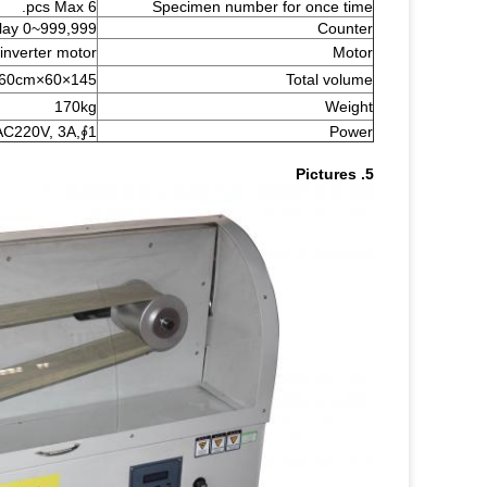
6 pcs Max.
Specimen number for once time
lay 0~999,999
Counter
nverter motor
Motor
145×60×60cm
Total volume
170kg
Weight
1∮,AC220V, 3A
Power
5. Pictures