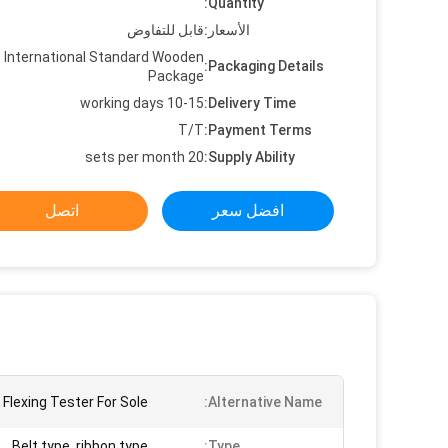
Quantity:
الأسعار:
قابل للتفاوض
International Standard Wooden
Packaging Details:
Package
10-15 working days
Delivery Time:
T/T
Payment Terms:
20 sets per month
Supply Ability:
افضل سعر
اتصل
 Flexing Tester For Sole
Alternative Name:
Belt type, ribbon type
Type: