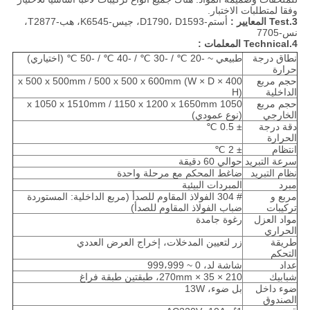
وفقا لمتطلبات الاختبار.
3.Test المعايير
:
أستم-D1790، D1593، جيس-K6545، هب-T2877،
نس-7705
4.Technical المعلمات
:
نطاق درجة
طبيعي ~ -20 ℃ / -30 ℃ / -40 ℃ / -50 ℃ (اختياري)
حرارة
حجم مربع
400 x 500 x 500mm / 500 x 500 x 600mm (W × D ×
الداخلية
H)
حجم مربع
1050 x 1050 x 1510mm / 1150 x 1200 x 1650mm
الخارجي
(نوع عمودي)
دقة درجة
± 0.5 ℃
الحرارة
انتظام
± 2 ℃
سرعة التبريد
حوالي 60 دقيقة
نظام التبريد
ضاغط المحكم مع مرحلة واحدة
مبرد
المبردات البيئية
مربع و
# 304 الفولاذ المقاوم للصدأ (مربع الداخلية: المستوردة
تركيبات
ضباب الفولاذ المقاوم للصدأ)
مواد العزل
رغوة جامدة
الحراري
طريقة
زر لتعيين المدخلات، إخراج العرض العددي
التحكم
عداد
شاشة لد، 0 ~ 999،999
شبابيك
210 × 35 × 270mm، طبقتين طبقة فراغ
ضوء داخل
بل ضوء، 13W
الصندوق