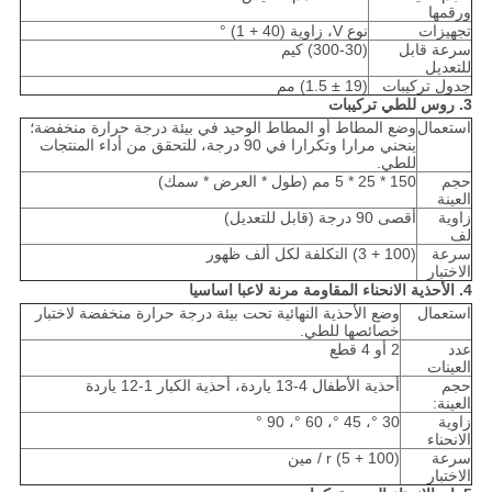
ورقمها
تجهيزات
نوع V، زاوية (40 + 1) °
سرعة قابل
(300-30) كيم
للتعديل
جدول تركيبات
(19 ± 1.5) مم
3. روس للطي تركيبات
استعمال
وضع المطاط أو المطاط الوحيد في بيئة درجة حرارة منخفضة؛
ينحني مرارا وتكرارا في 90 درجة، للتحقق من أداء المنتجات
للطي.
حجم
150 * 25 * 5 مم (طول * العرض * سمك)
العينة
زاوية
أقصى 90 درجة (قابل للتعديل)
لف
سرعة
(100 + 3) التكلفة لكل ألف ظهور
الاختبار
4. الأحذية الانحناء المقاومة مرنة لاعبا اساسيا
استعمال
وضع الأحذية النهائية تحت بيئة درجة حرارة منخفضة لاختبار
خصائصها للطي.
عدد
2 أو 4 قطع
العينات
حجم
أحذية الأطفال 4-13 ياردة، أحذية الكبار 1-12 ياردة
العينة:
زاوية
30 °، 45 °، 60 °، 90 °
الانحناء
سرعة
(100 + 5) r / مين
الاختبار