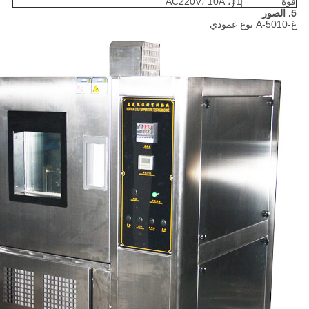
قوة
1∮، AC220V، 10A
5. الصور
غ-5010-A نوع عمودي