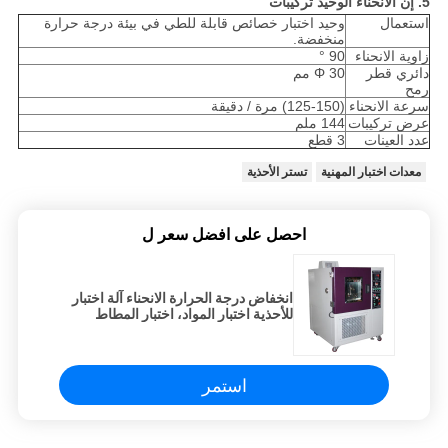
5. إن الانحناء الوحيد تركيبات
استعمال
وحيد اختبار خصائص قابلة للطي في بيئة درجة حرارة
منخفضة.
زاوية الانحناء
90 °
دائري قطر
Φ 30 مم
رمح
سرعة الانحناء
(125-150) مرة / دقيقة
عرض تركيبات
144 ملم
عدد العينات
3 قطع
معدات اختبار المهنية
تستر الأحذية
احصل على افضل سعر ل
انخفاض درجة الحرارة الانحناء آلة اختبار
للأحذية اختبار المواد، اختبار المطاط
استمر