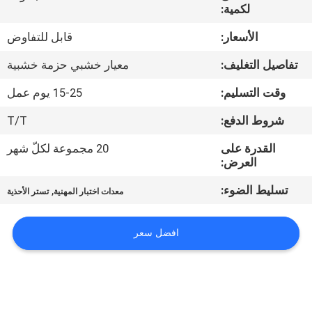
لكمية:
مراقبة
الأسعار:
قابل للتفاوض
الجودة
تفاصيل التغليف:
معيار خشبي حزمة خشبية
وقت التسليم:
15-25 يوم عمل
اتصل
شروط الدفع:
T/T
بنا
القدرة على
20 مجموعة لكلّ شهر
العرض:
أخبار
تسليط الضوء:
,
معدات اختبار المهنية
تستر الأحذية
اطلب
افضل سعر
اقتباس
خريطة
الموقع