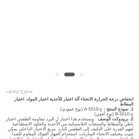
PRIVACY
POLICY
منتوج وصف
انخفاض درجة الحرارة الانحناء آلة اختبار للأحذية اختبار المواد، اختبار
المطاط
1. نموذج المنتج
:
غ-5010-A (نوع عمودي)
غ-5010-B (نوع أفقي)
2. برودوكت الوصف
: ويستخدم هذا اختبار ل البرد مقاومة الطقس اختبار
باطن والمطاط والمنتجات البلاستيكية من الأحذية والجلود الاصطناعية
لفهم القدرة على التكيف إلى الطقس البارد.
مربع الاختبار الداخلي يمكن
تثبيت مختلف الانحناء المباريات.
استخدام الجهاز الفولاذ المقاوم للصدأ
للملحقات وضميمة المواد. هناك جميع أنواع تركيبات لاعبا اساسيا للاختيار