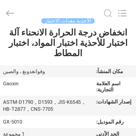
Gaoxin
Testing
Equipment
Co.,
Ltd.，.
الأحذية معدات الاختبار
All
Rights
Reserved.
انخفاض درجة الحرارة الانحناء آلة
منزل،
Developed
by
اختبار للأحذية اختبار المواد، اختبار
بيت
ECER
المطاط
منتجات
مكان المنشأ:
وقوانغدونغ ، والصين
معلومات
اسم العلامة
Gaoxin
عنا
التجارية:
إصدار الشهادات:
ASTM-D1790，D1593，JIS-K6545，
جولة
HB-T2877，CNS-7705
في
رقم الموديل:
GX-5010
المعمل
الحد الأدنى
1 مجموعة