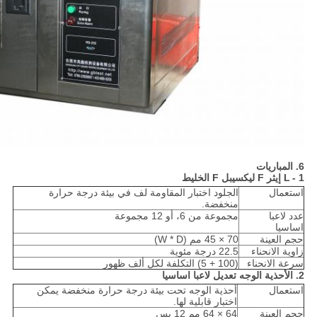
6. المباريات
1 -
L
إيثر
F
ليكسيبل
F
الخليط
استعمال
الجلود اختبار المقاومة لف في بيئة درجة حرارة
منخفضة.
عدد لاعبا
مجموعة من 6، أو 12 مجموعة
اساسيا
حجم العينة
70 × 45 مم (W * D)
زاوية الانحناء
22.5 درجة مئوية
سرعة الانحناء
(100 + 5) التكلفة لكل ألف ظهور
2. الأحذية الوجه تعديل لاعبا اساسيا
استعمال
أحذية الوجه تحت بيئة درجة حرارة منخفضة يمكن
اختبار قابلية لها.
حجم العينة
64 × 64 مم 12 يس