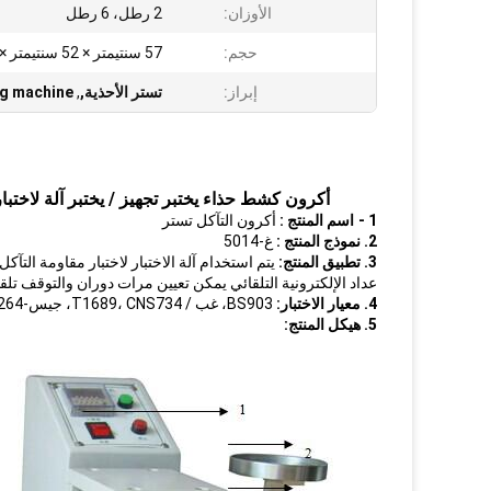
الأوزان:
2 رطل، 6 رطل
حجم:
57 سنتيمتر × 52 سنتيمتر × 45 سنتيمتر
إبراز:
تستر الأحذية,
,
ng machine
أكرون كشط حذاء يختبر تجهيز / يختبر آلة لاختبار
1 -
اسم المنتج
:
أكرون التآكل تستر
2. نموذج المنتج
:
غ-5014
3. تطبيق المنتج:
يتم استخدام آلة الاختبار لاختبار مقاومة التآ
عداد الإلكترونية التلقائي يمكن تعيين مرات دوران والتوقف تلقائ
4. معيار الاختبار:
BS903، غب / T1689، CNS734، جيس-K6264
5. هيكل المنتج: