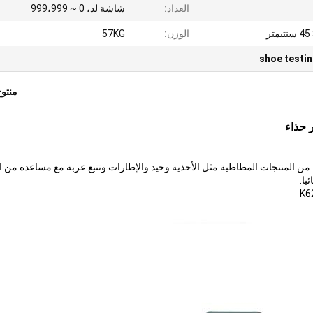
العداد:
شاشة لد، 0 ~ 999،999
الوزن:
57KG
shoe testi
منتو
 حذاء
كل من المنتجات المطاطية مثل الأحذية وحيد والإطارات وتتبع عربة مع مساعدة من ال
يا.