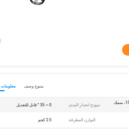
منتوج وصف
معلومات ت
القطر الخارجي من 150mm، سمك
نموذج انحدار المدى:
0 ~ 35 ° قابل للتعديل
التوازن المطرقة:
2.5 كجم