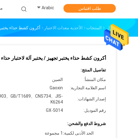
Arabic
من
طلب اقتباس
منزل
المنتجات
الأحذية معدات الاختبار
أكرون كشط حذاء يختبر تج
أكرون كشط حذاء يختبر تجهيز / يختبر آلة لاختبار حذاء
تفاصيل المنتج:
مكان المنشأ:
الصين
اسم العلامة التجارية:
Gaoxin
903、GB/T1689、CNS734、JIS-
إصدار الشهادات:
K6264
رقم الموديل:
GX-5014
شروط الدفع والشحن:
الحد الأدنى لكمية:
1 مجموعة