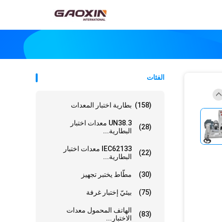
الفئات
(158)
بطارية اختبار المعدات
UN38.3 معدات اختبار
(28)
البطارية...
IEC62133 معدات اختبار
(22)
البطارية...
(30)
مطّاط يختبر تجهيز
(75)
بيئيّ إختبار غرفة
الهاتف المحمول معدات
(83)
الاختبار...