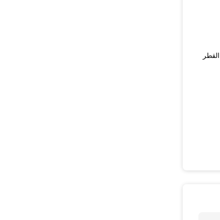
11.5، سمك 13mm، محيط 220mm، صلابة من 60 إلى 70 (القطر الخارجي من 2 "، القطر