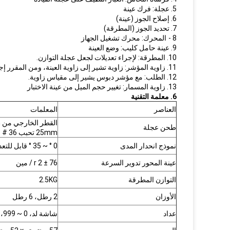
5. عجلة: فرك عينة
6. إصلاح الجوز (عينة)
7. تحديد الجوز (المطرقة)
8 -
المحرك: محرك تشغيل الجهاز
9. عينة حامل كليب: وضع العينة
10. المطرقة: لإجراء تعديلات لجعل عجلة التوازن.
11. زاوية المؤشر: زاوية تشير إلى زاوية العينة، ومن المقرر إجراء اختبار أكثر عمومية إلى 15
12. الطلب: مع مؤشر دبوس يشير إلى مقياس زاوية.
13. زاوية المسمار: تغيير حجم الميل من عينة الاختبار
6. معلمة التقنية
العناصر
المعلمات
طحن عجلة
25mm تحبب 36 #
نموذج انحدار المدى
0 ° ~ 35 ° قابل للتعديل
عينة المحور تدوير السرعة
76 ± 2 r / مين
التوازن المطرقة
2.5KG
الأوزان
2 رطل، 6 رطل
عداد
شاشة لد، 0 ~ 999،999