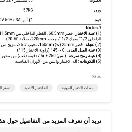
الصوت
57 سنتيمتر × 52 سنتيمتر × 45 سنتيمتر
وزن
57KG
قوة
1∮ أس 220V 50Hz 3A
7.Notes:
(1)
عينة الاختبار
الداخلي 1/2" سمك 1/2 "، محيط 220mm، صلابة 60-70)
(2
) عجلة
: قطر 150mm (w) 25mm، تحبب # 36، مزيج من p، مركز حفرة 32mm، جلخ هو أكسيد الألومنيوم
(3)
عينة الميل المدى
: 0 ~ 45 ° (زاوية الاختبار 15 °)
(4)
عينة رمح سرعة
: (بس) 250 ± 5r / دقيقة (غب) من محور البلاستيك 76 ± 2r / دقيقة سرعة عجلة 34 ± 1r / دقيقة
(5)
التكوينات
: آلة الاختبار واثنين من الأوزان القياسية
بطاقة:
معدات الاختبار المهنية
آلة اختبار الأحذية
تستر الأ
تريد أن تعرف المزيد من التفاصيل حول هذا