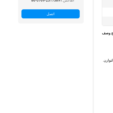
الفاكس:
86-0769-23173891
اتصل
ج وصف
توازن.