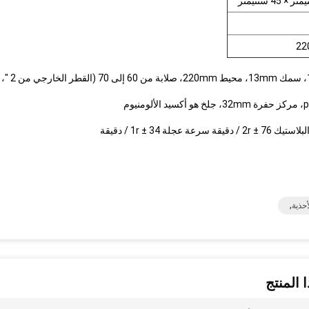
: قطر 60.5mm، القطر الداخلي من mm
حذية,
 المنتج