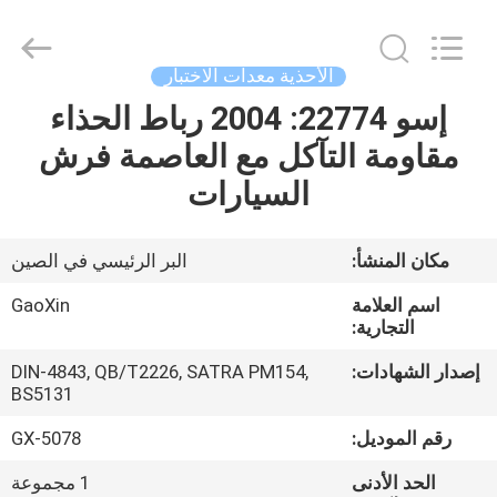
Gaoxin
Testing
Equipment
Co.,
Ltd.，.
الأحذية معدات الاختبار
All
Rights
Reserved.
إسو 22774: 2004 رباط الحذاء
منزل،
Developed
by
مقاومة التآكل مع العاصمة فرش
بيت
ECER
السيارات
منتجات
مكان المنشأ:
البر الرئيسي في الصين
معلومات
اسم العلامة
GaoXin
عنا
التجارية:
إصدار الشهادات:
DIN-4843, QB/T2226, SATRA PM154,
BS5131
جولة
في
رقم الموديل:
GX-5078
المعمل
الحد الأدنى
1 مجموعة