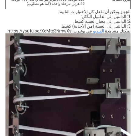
60 هرتز، مرحلة واحدة (كما هو مطلوب)
الجهاز يمكن أن تفعل كل الاختبارات التالية:
1: الدانتيل إلى الدانتيل التآكل؛
2: الدانتيل إلى معيار العيينة كشط.
3: الدانتيل إلى العيينة (من الأحذية) كشط.
يمكنك مشاهدة
الفيديو
في يوتيوب. https://youtu.be/XcMtx3NmwXs