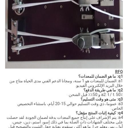
RFQ
q1: ما هو الضمان للمعدات؟
a1: الضمان للمعدات هو 1 سنة، ومجانا الدعم الفني مدى الحياة متاح من
خلال البريد الإلكتروني الفيديو.
q2: ما هي طريقة الدفع؟
a2: t / t. 50٪ و 50٪٪ قبل الشحن.
q3: متى هو وقت التسليم؟
a3: عموما، ذي وقت التسليم حوالي 15-20 أيام، باستثناء التخصيص
الخاص.
q4: كيفية إثبات المنتج مؤهل؟
a4: يتم الإشراف على إنتاج جميع المعدات بدقة لضمان الجودة. لقد حصلت
على مختلف الشهادات ذات الصلة بما في ذلك إسو، أستم، دين، جيس،
أول، بس وهلم جرا. ما هو أكثر، سنقوم بعناية جعل التثبيت والتصحيح قبل