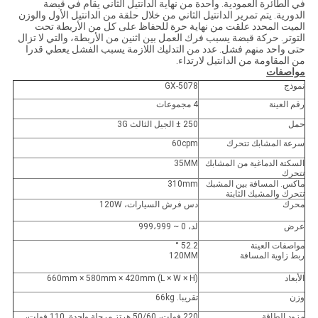
في الطائرة العمودية. واحدة من نهاية الدانتيل الثاني يقام في قبضة
الدورية. يتم تمرير الدانتيل الثاني من خلال حلقة من الدانتيل الأول والوزن
الميت المحدد علقت من نهاية حرة للحفاظ على كل من الأربطة تحت
التوتر. حركة قبضة يسبب فرك العمل بين اثنين من الأربطة، والتي لا تزال
حتى واحد منهم فشل. عدد من التدليك اللازمة يسبب الفشل يعطي قدرا
من المقاومة من الدانتيل لارتداء.
مواصفات
نموذج
GX-5078
رقم العينة
4 مجموعات
حمل
250 ± الجيل الثالث 3G
سرعة المشابك تتحرك
60cpm
السكتة الدماغية من المشابك
35MM
تتحرك
ماكس. المسافة بين المشبك
310mm
تتحرك والمشبك الثابتة
محرك
دس فرش السيارات، 120W
عرض
لد، 0 ~ 999،999
مواصفات العينة
52.2 °
ربط زاوية المسافة
120MM
الأبعاد
660mm × 580mm × 420mm (L × W × H)
وزن
تقريبا. 66kg
مزود الطاقة
220 فولت، 50/60 هرتز مرحلة واحدة. 110 فولت،