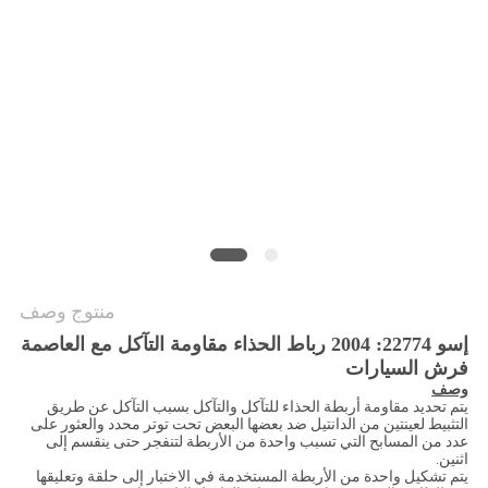
PRIVACY
POLICY
منتوج وصف
إسو 22774: 2004 رباط الحذاء مقاومة التآكل مع العاصمة
فرش السيارات
وصف
يتم تحديد مقاومة أربطة الحذاء للتآكل والتآكل بسبب التآكل عن طريق
التثبيط لعينتين من الدانتيل ضد بعضها البعض تحت توتر محدد والعثور على
عدد من المسابح التي تسبب واحدة من الأربطة لتنفجر حتى ينقسم إلى
اثنين.
يتم تشكيل واحدة من الأربطة المستخدمة في الاختبار إلى حلقة وتعليقها