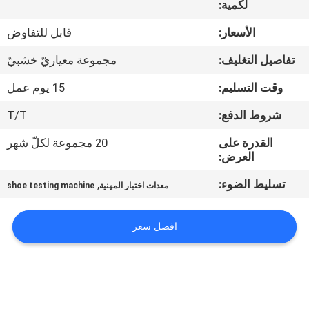
لكمية:
مراقبة
الأسعار:
قابل للتفاوض
الجودة
تفاصيل التغليف:
مجموعة معياريّ خشبيّ
وقت التسليم:
15 يوم عمل
اتصل
شروط الدفع:
T/T
بنا
القدرة على
20 مجموعة لكلّ شهر
العرض:
أخبار
تسليط الضوء:
,
معدات اختبار المهنية
shoe testing machine
اطلب
افضل سعر
اقتباس
خريطة
الموقع