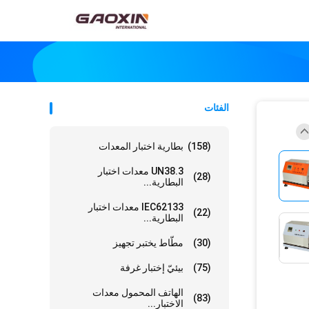
الفئات
(158)
بطارية اختبار المعدات
UN38.3 معدات اختبار
(28)
البطارية...
IEC62133 معدات اختبار
(22)
البطارية...
(30)
مطّاط يختبر تجهيز
(75)
بيئيّ إختبار غرفة
الهاتف المحمول معدات
(83)
الاختبار...