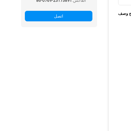
الفاكس:
86-0769-23173891
ج وصف
اتصل