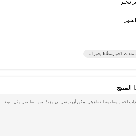
 تبخير
معدات الاختبار,مطّاط يختبر آلة
 المنتج
اء العلوية القياسية للأحذية ISO القياسية معدات اختبار مقاومة القطع هل يمكن أن ترسل لي مزيدًا من التفاصيل مثل النوع