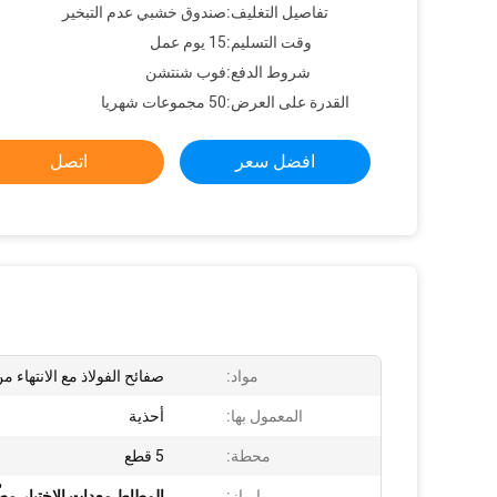
تفاصيل التغليف:
صندوق خشبي عدم التبخير
وقت التسليم:
15 يوم عمل
شروط الدفع:
فوب شنتشن
القدرة على العرض:
50 مجموعات شهريا
افضل سعر
اتصل
مواد:
صفائح الفولاذ مع الانتهاء م
المعمول بها:
أحذية
محطة:
5 قطع
إبراز:
المطاط معدات الاختبار,مطّ