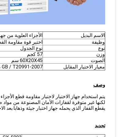
الاسم البديل
الأجزاء العلوية من جها
وظيفة
اختبر قوة مقاومة القط
نوع
نوع الجدول
وزن
57 كجم
الصوت
60X20X45 سم
معيار الاختبار المقابل
، GB / T20991-2007
وصف
يتم استخدام جهاز الاختبار لاختبار مقاومة قطع الأجزاء 
لكنها غير متوفرة لقفازات الأمان المصنوعة من مواد 
يقطع القفاز الذي يحمله جهاز اختبار جيئة وذهابا.بعد الاخ
تحديد