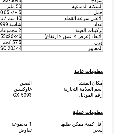
نموذج
GX-5093
السكتة الدماغية
50 ملم
حمل
5 +/- 0.05 شمالاً
الأعلى.سرعة القطع
10 سم / ثانية بسرعة خطية
عداد
شاشة LCD ، 0-99،999،999
تركيبات العينة
2 مجموعات
الأبعاد (عرض × عمق × ارتفاع)
55x26x46 سم
وزن
57.5 كجم
المعايير
 ISO 20344
معلومات عامة
مكان المنشأ
الصين
اسم العلامة التجارية
غاوكسين
رقم الموديل
GX-5093
معلومات عملية
أقل كمية ممكن طلبها
1 مجموعة
سعر
تفاوض