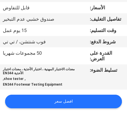
الأسعار:
قابل للتفاوض
مراقبة
تفاصيل التغليف:
صندوق خشبي عدم التبخير
الجودة
وقت التسليم:
15 يوم عمل
اتصل
شروط الدفع:
فوب شنتشن، / تي تي
بنا
القدرة على
50 مجموعات شهريا
العرض:
أخبار
تسليط الضوء:
معدات الاختبار المهنية ، اختبار الأحذية ، معدات اختبار
الأحذية EN344
,
,
shoe tester
EN344 Footwear Testing Equipment
اطلب
اقتباس
افضل سعر
خريطة
الموقع