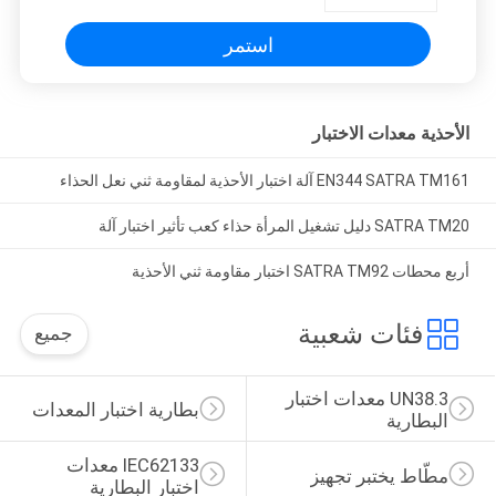
استمر
الأحذية معدات الاختبار
EN344 SATRA TM161 آلة اختبار الأحذية لمقاومة ثني نعل الحذاء
SATRA TM20 دليل تشغيل المرأة حذاء كعب تأثير اختبار آلة
أربع محطات SATRA TM92 اختبار مقاومة ثني الأحذية
فئات شعبية
جميع
UN38.3 معدات اختبار 
بطارية اختبار المعدات
البطارية
IEC62133 معدات 
مطّاط يختبر تجهيز
اختبار البطارية