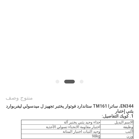
PRIVACY
POLICY
منتوج وصف
EN344، ساترا TM161 ستاندارد فوتوار يختبر تجهيز ل ميدسولي ليفربوارد
يثني إختبار
1. كويك التفاصيل:
الاسم البديل
حذاء وحيد يثني يختبر آلة
وظيفة
اختبار مقاومة الانحناء تسولي الأحذية
اكتب
وحيد الثبات اختبار المتانة
وزن
98kg