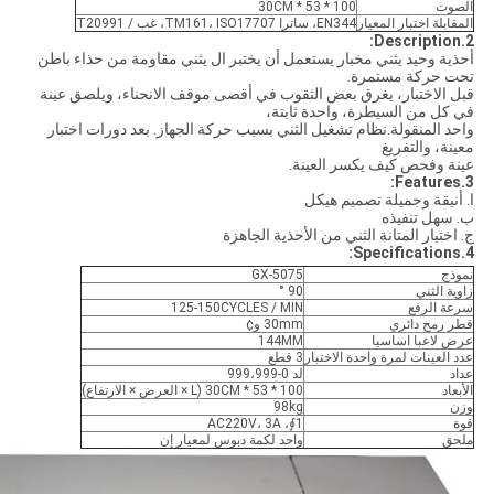
الصوت
100 * 53 * 30CM
المقابلة اختبار المعيار
EN344، ساترا TM161، ISO17707، غب / T20991
2.Description:
أحذية وحيد يثني مخبار يستعمل أن يختبر ال يثني مقاومة من حذاء باطن
تحت حركة مستمرة.
قبل الاختبار، يغرق بعض الثقوب في أقصى موقف الانحناء، ويلصق عينة
في كل من السيطرة، واحدة ثابتة،
واحد المنقولة.نظام تشغيل الثني بسبب حركة الجهاز. بعد دورات اختبار
معينة، والتفريغ
عينة وفحص كيف يكسر العينة.
3.Features:
ا. أنيقة وجميلة تصميم هيكل
ب. سهل تنفيذه
ج. اختبار المتانة الثني من الأحذية الجاهزة
4.Specifications:
نموذج
GX-5075
زاوية الثني
90 °
سرعة الرفع
125-150CYCLES / MIN
قطر رمح دائري
30mm و¢
عرض لاعبا اساسيا
144MM
عدد العينات لمرة واحدة الاختبار
3 قطع
عداد
لد 0-999،999
الأبعاد
100 * 53 * 30CM (L × العرض × الارتفاع)
وزن
98kg
قوة
1∮، AC220V، 3A
ملحق
واحد لكمة دبوس لمعيار إن