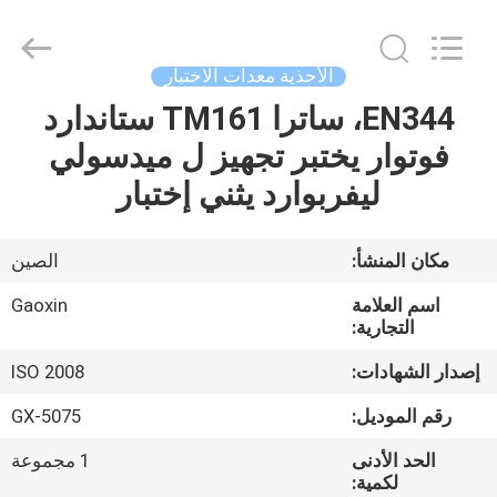
Gaoxin
Testing
Equipment
Co.,
Ltd.，.
الأحذية معدات الاختبار
All
Rights
Reserved.
EN344، ساترا TM161 ستاندارد
منزل،
Developed
by
فوتوار يختبر تجهيز ل ميدسولي
بيت
ECER
ليفربوارد يثني إختبار
منتجات
مكان المنشأ:
الصين
معلومات
اسم العلامة
Gaoxin
عنا
التجارية:
إصدار الشهادات:
ISO 2008
جولة
رقم الموديل:
GX-5075
في
الحد الأدنى
1 مجموعة
المعمل
لكمية: