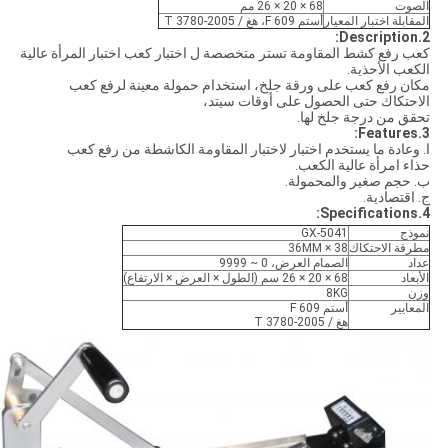
الصوت
68 × 20 × 26 مم
المقابلة اختبار المعيار
أستم F 609، هغ / T 3780-2005
2.Description:
كعب رفع كشط المقاومة تستر متخصصة ل اختبار كعب اختبار المرأة عالية
الكعب الأحذية.
مكان رفع كعب على ورقة جلخ، استخدام حمولة معينة لرفع كعب
الاحتكاك حتى الحصول على أوقات سيتد،
تحقق من درجة جلخ لها.
3.Features:
ا. وعادة ما يستخدم اختبار لاختبار المقاومة الكاشطة من رفع كعب
حذاء امرأة عالية الكعب.
ب. حجم صغير والمحمولة.
ج. اقتصادية.
4.Specifications:
نموذج
GX-5041
مطرقة الاحتكاك
38 × 36MM
عداد
الصمام العرض، 0 ~ 9999
الأبعاد
68 × 20 × 26 سم (الطول × العرض × الارتفاع)
وزن
8KG
المعايير
أستم F 609
هغ / T 3780-2005