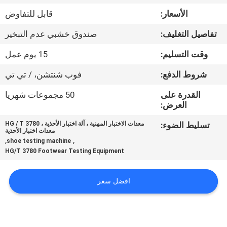
الأسعار:
قابل للتفاوض
مراقبة
تفاصيل التغليف:
صندوق خشبي عدم التبخير
الجودة
وقت التسليم:
15 يوم عمل
اتصل
شروط الدفع:
فوب شنتشن، / تي تي
بنا
القدرة على
50 مجموعات شهريا
العرض:
أخبار
تسليط الضوء:
معدات الاختبار المهنية ، آلة اختبار الأحذية ، HG / T 3780
معدات اختبار الأحذية
,
,
shoe testing machine
HG/T 3780 Footwear Testing Equipment
اطلب
اقتباس
افضل سعر
خريطة
الموقع