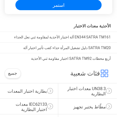
استمر
الأحذية معدات الاختبار
EN344 SATRA TM161 آلة اختبار الأحذية لمقاومة ثني نعل الحذاء
SATRA TM20 دليل تشغيل المرأة حذاء كعب تأثير اختبار آلة
أربع محطات SATRA TM92 اختبار مقاومة ثني الأحذية
فئات شعبية
جميع
UN38.3 معدات اختبار 
بطارية اختبار المعدات
البطارية
IEC62133 معدات 
مطّاط يختبر تجهيز
اختبار البطارية