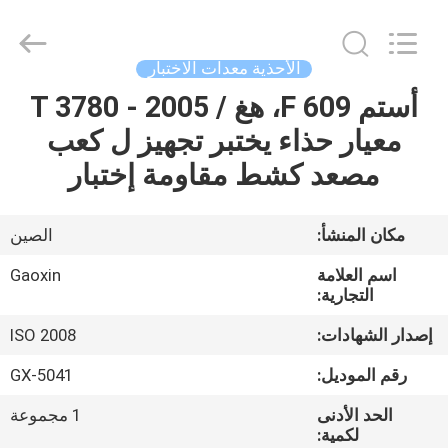
Gaoxin
Testing
Equipment
Co.,
Ltd.，.
الأحذية معدات الاختبار
All
Rights
Reserved.
أستم F 609، هغ / T 3780 - 2005
منزل،
Developed
by
معيار حذاء يختبر تجهيز ل كعب
بيت
ECER
مصعد كشط مقاومة إختبار
منتجات
مكان المنشأ:
الصين
معلومات
اسم العلامة
Gaoxin
عنا
التجارية:
إصدار الشهادات:
ISO 2008
جولة
رقم الموديل:
GX-5041
في
الحد الأدنى
1 مجموعة
المعمل
لكمية: