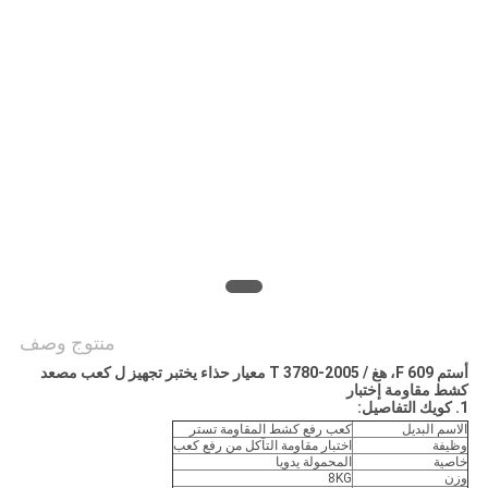
PRIVACY
POLICY
منتوج وصف
أستم F 609، هغ / T 3780-2005 معيار حذاء يختبر تجهيز ل كعب مصعد
كشط مقاومة إختبار
1. كويك التفاصيل:
الاسم البديل
كعب رفع كشط المقاومة تستر
وظيفة
اختبار مقاومة التآكل من رفع كعب
خاصية
المحمولة يدويا
وزن
8KG