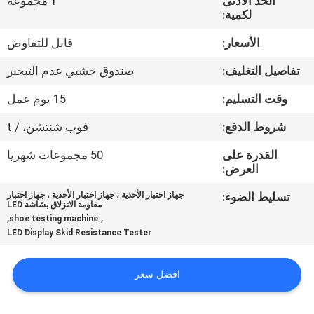
الحد الأدنى
1 مجموعة
لكمية:
مراقبة
الأسعار:
قابل للتفاوض
الجودة
تفاصيل التغليف:
صندوق خشبي عدم التبخير
اتصل
وقت التسليم:
15 يوم عمل
بنا
شروط الدفع:
فوب شنتشن، / t
القدرة على
50 مجموعات شهريا
أخبار
العرض:
تسليط الضوء:
جهاز اختبار الأحذية ، جهاز اختبار الأحذية ، جهاز اختبار
مقاومة الانزلاق بشاشة LED
اطلب
,
,
shoe testing machine
LED Display Skid Resistance Tester
اقتباس
افضل سعر
خريطة
الموقع