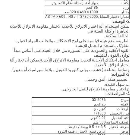
يكتب
جهاز اختبار حذاء نظام الكمبيوتر
وزن
86 كجم
مقدار
1000 × 460 × 320 مم
معيار الاختبار المقابل
ASTM F 609 ، HG / T 3780-2005
2-الوصف:
يمكن استخدام آلة اختبار الانزلاق للأحذية لاختبار مقاومة الانزلاق للأحذية
الجاهزة أو كتلة العينة في
الحالة الساكنة.
الطريقة: ضع عينة قياسية على لوح الاحتكاك ، والجانب المراد اختباره
مقلوبًا ، باستخدام الحمل للإنشاء
القوة الأفقية والعمودية على السبورة من خلال العينة.على أساس مبدأ
توازن القوة ، للكشف
معامل احتكاك الأحذية لتحديد مقاومة الانزلاق للأحذية.يمكن أن تختار آلة
اختبار انزلاق الأحذية
وسائط مختلفة (خشب ، بولي كلوريد الفينيل ، بلاط سيراميك أو معين).
3-الميزات:
أ.تصميم هيكل أنيق وجميل.
ب.سهل تنفيذه.
ج.اختبار مقاومة الانزلاق للنعل الخارجي.
4-المواصفات:
نموذج
GX-5086
الاهلية
25 كجم
الوحدات
كجم ، ن
قرار التحميل
1/1000
دقة التحميل
0.01 كجم
السكتة الدماغية
300 ملم
سرعة الاختبار
3.5 +/- 0.5 بوصة / دقيقة
عرض
عرض قيمة الاختبار ، قيمة الذروة