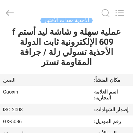
Gaoxin
Testing
Equipment
Co.,
Ltd.，.
الأحذية معدات الاختبار
All
Rights
Reserved.
عملية سهلة و شاشة ليد أستم f
منزل،
Developed
by
609 الإلكترونية ثابت الدولة
بيت
ECER
الأحذية تسولي زلة / جرافة
منتجات
المقاومة تستر
معلومات
مكان المنشأ:
الصين
عنا
اسم العلامة
Gaoxin
التجارية:
جولة
إصدار الشهادات:
ISO 2008
في
رقم الموديل:
GX-5086
المعمل