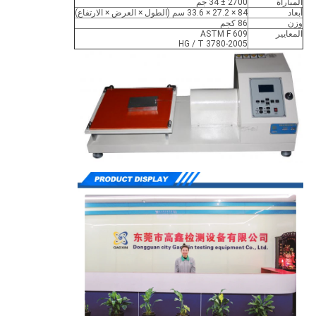
المباراة
2700 ± 34 جم
أبعاد
84 × 27.2 × 33.6 سم (الطول × العرض × الارتفاع)
وزن
86 كجم
المعايير
ASTM F 609
HG / T 3780-2005