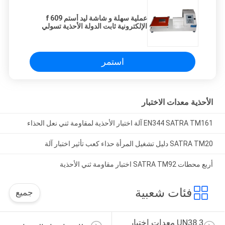
عملية سهلة و شاشة ليد أستم f 609
الإلكترونية ثابت الدولة الأحذية تسولي
زلة / جرافة المقاومة تستر
استمر
الأحذية معدات الاختبار
EN344 SATRA TM161 آلة اختبار الأحذية لمقاومة ثني نعل الحذاء
SATRA TM20 دليل تشغيل المرأة حذاء كعب تأثير اختبار آلة
أربع محطات SATRA TM92 اختبار مقاومة ثني الأحذية
فئات شعبية
جميع
UN38.3 معدات اختبار 