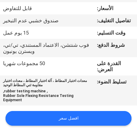
الأسعار:
قابل للتفاوض
مراقبة
تفاصيل التغليف:
صندوق خشبي عدم التبخير
الجودة
وقت التسليم:
15 يوم عمل
اتصل
شروط الدفع:
فوب شنتشن، الاعتماد المستندي، تي/تي،
ويسترن يونيون
بنا
القدرة على
50 مجموعات شهريا
العرض:
أخبار
تسليط الضوء:
معدات اختبار المطاط ، آلة اختبار المطاط ، معدات اختبار
مقاومة ثني المطاط الوحيد
,
,
rubber testing machine
اطلب
Rubber Sole Flexing Resistance Testing
Equipment
اقتباس
افضل سعر
خريطة
الموقع