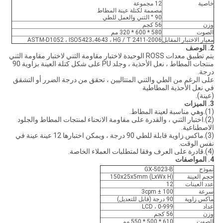
خاصية
12 مجموعة
مصممة لكتلة عينة المطاط
90 ° الثني والعمل للطي
وزن
56 كجم
الصوت
580 * 600 * 320 مم
معيار الاختبار المقابل
ASTM-D1052 ، ISO5423،4643 ، HG / T 2411-2006
2. الوصف
يتم تطبيق معدات ROSS الوحيدة لاختبار مقاومة الثني لاختبار مقاومة الثني
منتجات المطاط ، نعل الأحذية ، وجلد PU على شكل كتلة العينة بزاوية 90
درجة.
على الرغم من الطي والثني المتتاليين ، تحقق من درجة الضرر أو التشقق
في نعل الأحذية المطاطية
(عينة).
3. الميزات
(1).وهي مناسبة لعينة المطاط.
(2).اختبار الثني ، والقدرة على مقاومة الانحناء لمنتجات المطاط والجلود
الاصطناعية.
(3).ماكس.زاوية قابلة للطي 90 درجة ، ويمكن اختبارها 12 عينة عينة في
نفس الوقت.
(4).قادرة على العرف وفقا لمتطلبات العملاء الخاصة.
4. المواصفات
نموذج
GX-5023-B
حجم العينة
150x25x5mm (LxWx H)
عدد العينات
12
سرعة
100 ± 3cpm
ماكس.زاوية
90 درجة (قابل للتعديل)
عداد
LCD ، 0-999
وزن
56 كجم
الصوت
610 * 500 * 550 مم