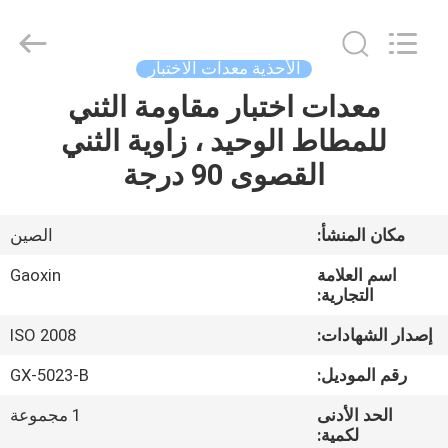
Gaoxin
Testing
Equipment
Co.,
Ltd.，.
الأحذية معدات الاختبار
All
Rights
Reserved.
معدات اختبار مقاومة الثني
منزل،
Developed
by
للمطاط الوحيد ، زاوية الثني
بيت
ECER
القصوى 90 درجة
منتجات
مكان المنشأ:
الصين
معلومات
اسم العلامة
Gaoxin
عنا
التجارية:
إصدار الشهادات:
ISO 2008
جولة
رقم الموديل:
GX-5023-B
في
الحد الأدنى
1 مجموعة
المعمل
لكمية: