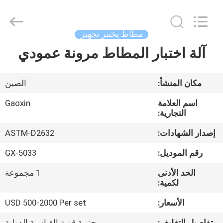
Gaoxin
Testing
Equipment
Co.,
Ltd.，.
مطّاط يختبر تجهيز
All
Rights
Reserved.
آلة اختبار المطاط مرونة عمودي
منزل،
Developed
by
بيت
ECER
مكان المنشأ:
الصين
منتجات
اسم العلامة
Gaoxin
التجارية:
معلومات
إصدار الشهادات:
ASTM-D2632
عنا
رقم الموديل:
GX-5033
الحد الأدنى
1 مجموعة
جولة
لكمية:
في
الأسعار:
USD 500-2000 Per set
المعمل
تفاصيل التغليف:
حزمة قوية القياسية الدولية