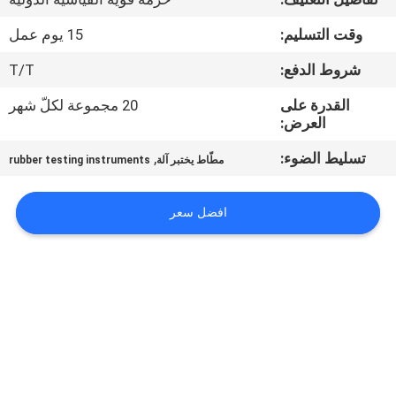
وقت التسليم:
15 يوم عمل
مراقبة
الجودة
شروط الدفع:
T/T
القدرة على
20 مجموعة لكلّ شهر
العرض:
اتصل
بنا
تسليط الضوء:
,
مطّاط يختبر آلة
rubber testing instruments
أخبار
افضل سعر
اطلب
اقتباس
خريطة
الموقع