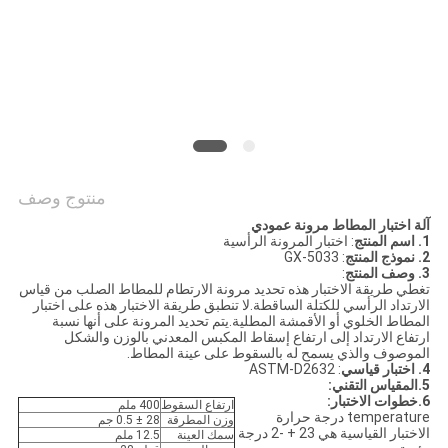
PRIVACY
POLICY
منتوج وصف
آلة اختبار المطاط مرونة عمودي
1. اسم المنتج
: اختبار المرونة الرأسية
2. نموذج المنتج
: GX-5033
3. وصف المنتج
:
تغطي طريقة الاختبار هذه تحديد مرونة الارتطام للمطاط الصلب من قياس
الارتداد الرأسي للكتلة الساقطة.لا تنطبق طريقة الاختبار هذه على اختبار
المطاط الخلوي أو الأقمشة المطلية.يتم تحديد المرونة على أنها نسبة
ارتفاع الارتداد إلى ارتفاع إسقاط المكبس المعدني بالوزن والشكل
الموصوف والذي يسمح له بالسقوط على عينة المطاط.
4. اختبار قياسي
: ASTM-D2632
5
.المقياس التقني
:
6
.خطوات الاختبار
:
ارتفاع السقوط
400 ملم
temperature درجة حرارة
وزن المطرقة
28 ± 0.5 جم
الاختبار القياسية هي 23 + -2 درجة
سمك العينة
12.5 ملم