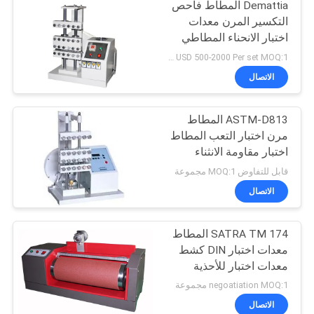
Demattia المطاط فاحص
التكسير المرن معدات
اختبار الانحناء المطاطي
USD 500-2000 Per set MOQ:1 مجموعة
الاتصال
ASTM-D813 المطاط
مرن اختبار التعب المطاط
اختبار مقاومة الانثناء
قابل للتفاوض MOQ:1 مجموعة
الاتصال
SATRA TM 174 المطاط
معدات اختبار DIN كشط
معدات اختبار للأحذية
الوحيد
negoatiation MOQ:1 مجموعة
الاتصال