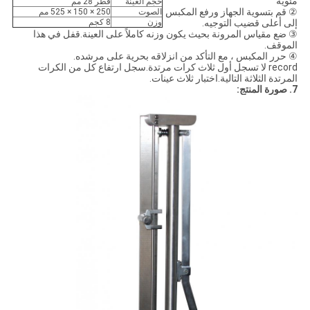
مئوية
حجم العينة
قطر 28 مم
② قم بتسوية الجهاز ورفع المكبس
الصوت
250 × 150 × 525 مم
إلى أعلى قضيب التوجيه.
وزن
8 كجم
③ ضع مقياس المرونة بحيث يكون وزنه كاملاً على العينة.قفل في هذا
الموقف.
④ حرر المكبس ، مع التأكد من انزلاقه بحرية على مرشده.
record لا تسجل أول ثلاث كرات مرتدة.سجل ارتفاع كل من الكرات
المرتدة الثلاثة التالية.اختبار ثلاث عينات.
7. صورة المنتج: