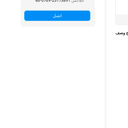
الفاكس:
86-0769-23173891
اتصل
ج وصف