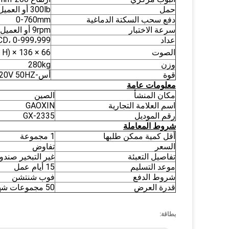
حمل
300lb أو العميل المحدد
دفع سحب السكتة الدماغية
0-760mm
سرعة الاختبار
9rpm أو العميل المحدد
عداد
CD، 0-999،999
الصوت
66 × 136 × 140CM (W × D × H)
وزن
280kg
قوة
أس-220V 50HZ
معلومات عامة
مكان المنشأ
الصين
اسم العلامة التجارية
GAOXIN
رقم الموديل
GX-2335
شروط المعاملة
أقل كمية ممكن طلبها
1 مجموعة
السعر
تفاوض
تفاصيل التعبئة
غير التبخير صند
موعد التسليم
15 أيام عمل
شروط الدفع
فوب شنتشن
قدرة العرض
50 مجموعات شهريا
بطاقة: