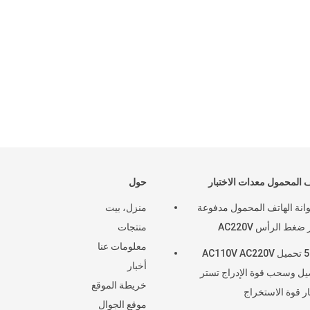
ice
 ,
ف المحمول معدات الاختبار
حول
نة الهاتف المحمول مدفوعة
منزل، بيت
 ضغط الرأس AC220V
منتجات
معلومات عنا
50kgf تحميل AC110V AC220V
أخبار
يل وسحب قوة الإدراج تستر
خريطة الموقع
ار قوة الاستخراج
موقع الجوال