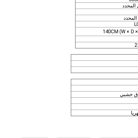
L
وق خشبي