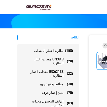
الفئات
(158)
بطارية اختبار المعدات
UN38.3 معدات اختبار
(28)
البطارية...
IEC62133 معدات اختبار
(22)
البطارية...
(30)
مطّاط يختبر تجهيز
(75)
بيئيّ إختبار غرفة
الهاتف المحمول معدات
(83)
الاختبار...