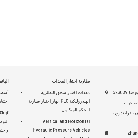
بطارية اختبار المعدات
الهات
رقم 7 ، طريق شنغ فنغ 523039
معدات اختبار سحق البطارية
أسطوا
الهيدروليكية PLC جهاز اختبار بطارية
اختبار
ناعية ،
التحكم المتكامل
ن ، قوانغدونغ ،
Vertical and Horizontal
التوص
Hydraulic Pressure Vehicles
واختب
zhan