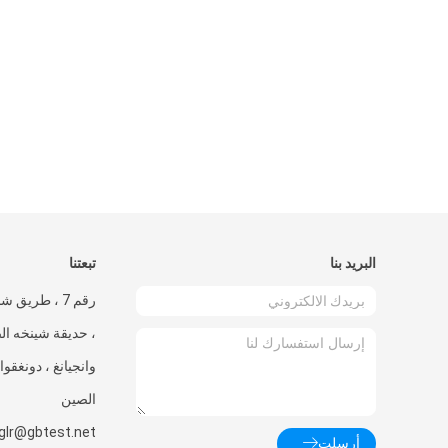
البريد بنا
تبعتنا
، حديقة شينخه الص
وانجيانغ ، دونغقوا
الصين
glr@gbtest.net
أرسلت