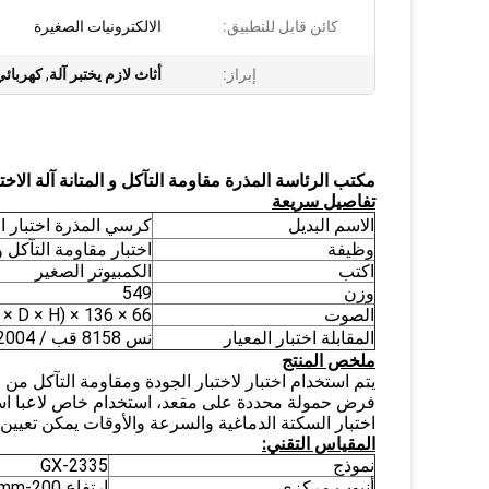
كائن قابل للتطبيق:
الالكترونيات الصغيرة
إبراز:
أثاث لازم يختبر آلة
,
كهربائي
مكتب الرئاسة المذرة مقاومة التآكل و المتانة آلة الاختب
تفاصيل سريعة
الاسم البديل
كرسي المذرة اختبار ال
وظيفة
اختبار مقاومة التآكل
اكتب
الكمبيوتر الصغير
وزن
549
الصوت
66 × 136 × 140CM (W × D × H)
المقابلة اختبار المعيار
نس 8158 قب / T 2155-2004
ملخص المنتج
يتم استخدام اختبار لاختبار الجودة ومقاومة التآكل من
فرض حمولة محددة على مقعد، استخدام خاص لاعبا اسا
اختبار السكتة الدماغية والسرعة والأوقات يمكن تعيين.
المقياس التقني:
نموذج
GX-2335
أنبوب مركزي
ارتفاع 200-500mm