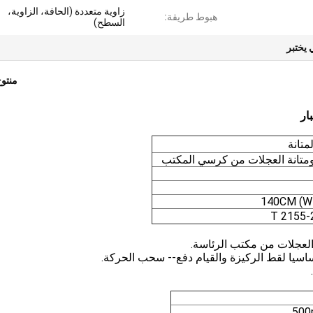
زاوية متعددة (الحافة، الزاوية،
هبوط طريقة:
السطح)
 يختبر
منتو
ار
متانة
 ومتانة العجلات من كرسي المكتب
 العجلات من مكتب الرئاسة.
سيا لقط الركيزة والقيام دفع-- سحب الحركة.