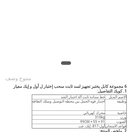
PRIVACY
POLICY
منتوج وصف
6 مجموعة كابل يختبر تجهيز لسد ثابت سحب إختبار ل أول و إيك معيار
1. كويك التفاصيل:
الاسم البديل
خط سدادة ثابت آلة اختبار الشد
وظيفة
اختبار قوة الحمل بين محطة التوصيل وسلك الطاقة
خاصية
محرك كهربائي
وزن
310kg
الصوت
91 × ​​55 × 99CM
قواعد الامتحان
أول-817، إيك، غب
2. ملخص المنتج: