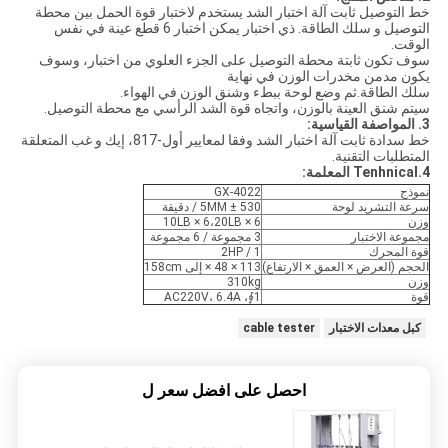
خط التوصيل ثابت آلة اختبار الشد يستخدم لاختبار قوة الحمل بين محطة
التوصيل و سلك الطاقة. ذي اختبار يمكن اختبار 6 قطع عينة في نفس
الوقت.
سوف تكون ثابتة محطة التوصيل على الجزء العلوي من اختبار، وسوف
يكون مدمن مخدرات الوزن في نهاية
سلك الطاقة.ثم وضع لوحة ببطء وشنق الوزن في الهواء.
سيتم شنق العينة بالوزن، واتجاه قوة الشد الرأسي مع محطة التوصيل.
3. المواصفة القياسية:
خط سدادة ثابت آلة اختبار الشد وفقا لمعايير أول-817، إيك و غب المتعلقة
المتطلبات التقنية.
4.Tenhnical المعلمة:
نموذج
GX-4022
سرعة التشريد لوحة
530 ± 5MM / دقيقة
وزن
10LB × 6،20LB × 6
مجموعة الاختبار
3 مجموعة / 6 مجموعة
قوة المحرك
1 / 2HP
الحجم (العرض × العمق × الارتفاع)
113 × 48 × إلى 158cm
وزن
310kg
قوة
1∮، AC220V، 6.4A
كبل معدات الاختبار
cable tester
احصل على افضل سعر ل