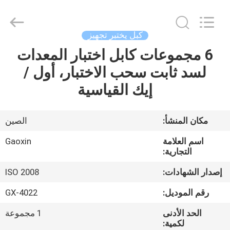
Equipment
Co.,
Ltd.，.
All
Rights
كبل يختبر تجهيز
Reserved.
Developed
by
6 مجموعات كابل اختبار المعدات
منزل،
ECER
لسد ثابت سحب الاختبار، أول /
بيت
إيك القياسية
منتجات
مكان المنشأ:
الصين
معلومات
اسم العلامة
Gaoxin
عنا
التجارية:
إصدار الشهادات:
ISO 2008
جولة
رقم الموديل:
GX-4022
في
الحد الأدنى
1 مجموعة
المعمل
لكمية: