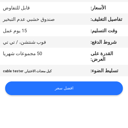
الأسعار:
قابل للتفاوض
مراقبة
تفاصيل التغليف:
صندوق خشبي عدم التبخير
الجودة
وقت التسليم:
15 يوم عمل
اتصل
شروط الدفع:
فوب شنتشن، / تي تي
بنا
القدرة على
50 مجموعات شهريا
العرض:
أخبار
تسليط الضوء:
,
كبل معدات الاختبار
cable tester
اطلب
افضل سعر
اقتباس
خريطة
الموقع