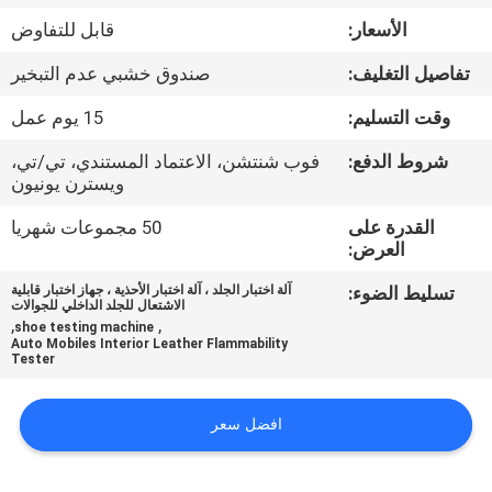
الأسعار:
قابل للتفاوض
مراقبة
تفاصيل التغليف:
صندوق خشبي عدم التبخير
الجودة
وقت التسليم:
15 يوم عمل
اتصل
شروط الدفع:
فوب شنتشن، الاعتماد المستندي، تي/تي،
ويسترن يونيون
بنا
القدرة على
50 مجموعات شهريا
العرض:
أخبار
تسليط الضوء:
آلة اختبار الجلد ، آلة اختبار الأحذية ، جهاز اختبار قابلية
الاشتعال للجلد الداخلي للجوالات
,
,
shoe testing machine
اطلب
Auto Mobiles Interior Leather Flammability
Tester
اقتباس
افضل سعر
خريطة
الموقع