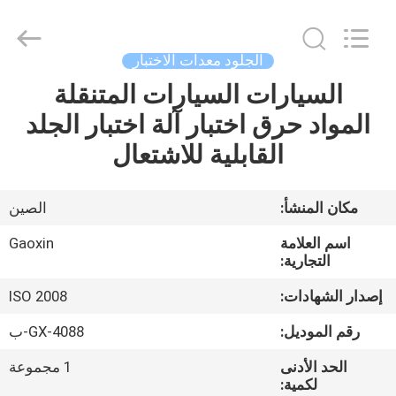
Gaoxin
Testing
Equipment
Co.,
Ltd.，.
الجلود معدات الاختبار
All
Rights
Reserved.
السيارات السيارات المتنقلة
منزل،
Developed
by
المواد حرق اختبار آلة اختبار الجلد
بيت
ECER
القابلية للاشتعال
منتجات
مكان المنشأ:
الصين
معلومات
اسم العلامة
Gaoxin
عنا
التجارية:
إصدار الشهادات:
ISO 2008
جولة
رقم الموديل:
GX-4088-ب
في
الحد الأدنى
1 مجموعة
المعمل
لكمية: