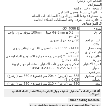
التحكم في الإشارة
المميزات:
أ.
نتيجة الاختبار دقيقة
ب.
الهيكل بسيط وسهل التشغيل
ج.
مصنوعة وفقا للمعايير الدولية المقابلة ذات الصلة.
د.
قادرة على العرف وفقا لمتطلبات العملاء الخاصة.
3. المواصفات:
نموذج
GX-4088-B
حارق
Φ9.5mm ± 0.5mm طول: 100mm موقد بنزن: واحد
لكل منها
اختبار تراجع
90 درجة حرق عمودي
الملاك
وقت ممل
0-99999S / M / H ، تسجيل تلقائي ، إيقاف يدوي
غاز الاحتراق
غاز مسال
نطاق درجة
0 ~ 400 ℃ (عرض درجة حرارة الاستوديو الداخلية في
حرارة
حالة الاختبار)
عملية الاختبار
تحكم يدوي لإجراءات الاختبار باستخدام جهاز تهوية
المعيار
GB8410-2006 ، FMVSS 571.302
المرجعي
حجم صندوق
385 مم (عرض) × 204 مم (عمق) × 360 مم (ارتفاع)
العملية
(0.03 م 3)
البعد
550 مم (عرض) × 210 مم (عمق) × 550 مم (ارتفاع)
آلة اختبار الجلد ، آلة اختبار الأحذية ، جهاز اختبار قابلية الاشتعال للجلد الداخلي
للجوالات
shoe testing machine
Auto Mobiles Interior Leather Flammability Tester