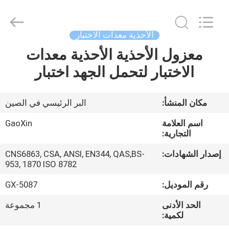
Gaoxin
Testing
Equipment
Co.,
Ltd.，.
الأحذية معدات الاختبار
All
Rights
Reserved.
معزول الأحذية الأحذية معدات
منزل،
Developed
by
الاختبار لتحمل الجهد اختبار
بيت
ECER
منتجات
مكان المنشأ:
البر الرئيسي في الصين
اسم العلامة
GaoXin
معلومات
التجارية:
عنا
إصدار الشهادات:
CNS6863, CSA, ANSI, EN344, QAS,BS-
953, 1870 ISO 8782
جولة
رقم الموديل:
GX-5087
في
الحد الأدنى
1 مجموعة
لكمية:
المعمل