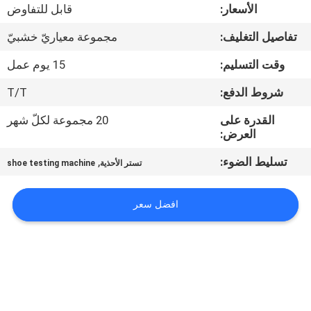
الأسعار:
قابل للتفاوض
مراقبة
تفاصيل التغليف:
مجموعة معياريّ خشبيّ
الجودة
وقت التسليم:
15 يوم عمل
شروط الدفع:
T/T
اتصل
القدرة على
20 مجموعة لكلّ شهر
بنا
العرض:
تسليط الضوء:
,
تستر الأحذية
shoe testing machine
أخبار
افضل سعر
اطلب
اقتباس
خريطة
الموقع