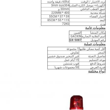
تردد الاختبار / الوقت
60hz دقيقة واحدة
الكهرباء-- موصل الكرة الصلب
3mm sus304
عمق القطب الداخلي
30mm و
شبكة معدنية
400 * 220MM
اختبار الفضاء
59 * 37 * 55CM
البعد
115 * 55 * 85CM
وزن
72KG
معلومات عامة
مكان المنشأ
الصين
اسم العلامة التجارية
GAOXIN
رقم الموديل
GX-5087
معلومات عملية
أقل كمية ممكن طلبها
1 مجموعة
السعر
تفاوض
تفاصيل التعبئة
غير التبخير صندوق خشبي
موعد التسليم
15 أيام عمل
شروط الدفع
فوب شنتشن
قدرة العرض
50 مجموعات شهريا
أنواع مختلفة