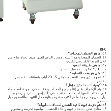
RFQ
q1: ما هو الضمان للمعدات؟
a1: الضمان للمعدات هو 1 سنة، ومجانا الدعم الفني مدى الحياة متاح من
خلال البريد الإلكتروني الفيديو.
q2: ما هي طريقة الدفع؟
a2: t / t. 50٪ و 50٪٪ قبل الشحن.
q3: متى هو وقت التسليم؟
a3: عموما، ذي وقت التسليم حوالي 15-20 أيام، باستثناء التخصيص
الخاص.
q4: كيفية إثبات المنتج مؤهل؟
a4: يتم الإشراف على إنتاج جميع المعدات بدقة لضمان الجودة. لقد حصلت
على مختلف الشهادات ذات الصلة بما في ذلك إسو، أستم، دين، جيس،
أول، بس وهلم جرا. ما هو أكثر، سنقوم بعناية جعل التثبيت والتصحيح قبل
الشحن.
q5: هو حزمة قوية كافية للشحن لمسافات طويلة؟
a5: متأكد. نحن نستخدم قوية و حالة الخشب القياسية لحزمة و سنقوم