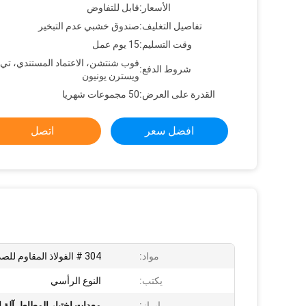
الأسعار:
قابل للتفاوض
تفاصيل التغليف:
صندوق خشبي عدم التبخير
وقت التسليم:
15 يوم عمل
فوب شنتشن، الاعتماد المستندي، تي
شروط الدفع:
ويسترن يونيون
القدرة على العرض:
50 مجموعات شهريا
افضل سعر
اتصل
مواد:
304 # الفولاذ المقاوم للصدأ
يكتب:
النوع الرأسي
إبراز:
معدات اختبار المطاط
,
آلة 