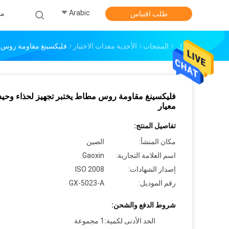
Arabic
من
طلب اقتباس
منزل
المنتجات
الأحذية معدات الاختبار
فليكسينغ مقاومة روس م
فليكسينغ مقاومة روس مطاط يختبر تجهيز لحذاء وحيد
معيار
تفاصيل المنتج:
مكان المنشأ:
الصين
اسم العلامة التجارية:
Gaoxin
إصدار الشهادات:
ISO 2008
رقم الموديل:
GX-5023-A
شروط الدفع والشحن:
الحد الأدنى لكمية:
1 مجموعة