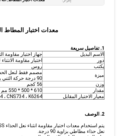
معدات اختبار المطاط المقاومة ROSS لنعل الحذ
1. تفاصيل سريعة
الاسم البديل
جهاز اختبار مقاومة ا
دور
اختبار مقاومة الانثناء
يكتب
روس
مصمم فقط لنعل الحذا
ميزة
90 درجة حركة الثني والطي
وزن
56 كجم
مقدار
610 * 500 * 550 مم
معيار الاختبار المقابل
4 ، CNS734 ، K6264
2. الوصف
يتم استخدام معدات اختبار مقاومة انثناء نعل الحذاء ROSS لاختبار مقاومة الانثناء لـ
نعل حذاء مطاطي بزاوية 90 درجة.