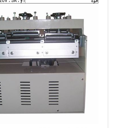
قوة
1∮ ، AC220V ، 5A