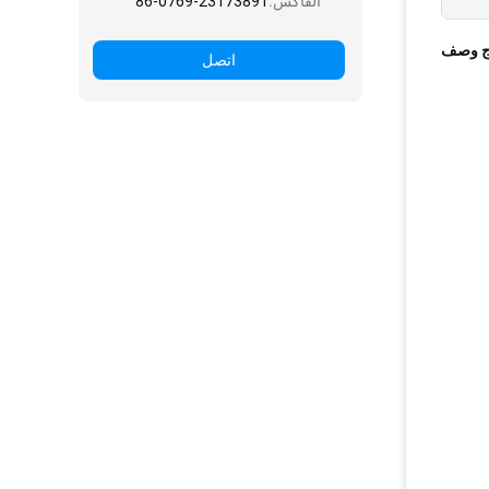
الفاكس:
86-0769-23173891
ج وصف
اتصل