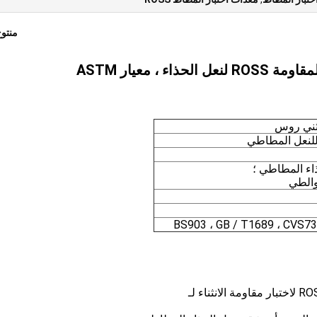
منتو
اء ، معيار ASTM
لثني روس
 للنعل المطاطي
ء المطاطي ؛
BS903 ، GB / T1689 ، CVS73