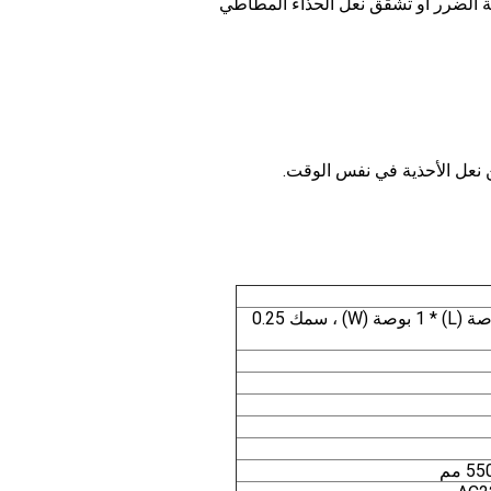
ة الضرر أو تشقق نعل الحذاء المطاطي
نعل حذاء 6 بوصة (L) * 1 بوصة (W) ، سمك 0.25