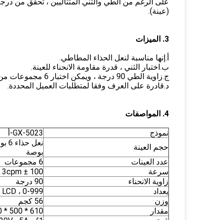
على الرغم من الطي والثني المتتاليين ، تحقق من درج
(عينة).
3. الميزات
أ.إنها مناسبة لنعل الحذاء المطاطي.
ب.اختبار الثني ، قدرة مقاومة الانحناء للعينة.
ج.زاوية الطي 90 درجة ، ويمكن اختبار 6 مجموعات من نعل الأحذية في نفس الوقت.
د.قادرة على العرف وفقا لمتطلبات العميل المحددة.
4. المواصفات
نموذج
GX-5023-أ
حجم العينة
بوصة
عدد العينات
6 مجموعات
سرعة
100 ± 3cpm
زاوية الانحناء
90 درجة
يعداد
LCD ، 0-999
وزن
56 كجم
مقدار
610 * 500 * 550 مم