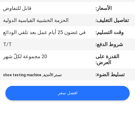
الأسعار:
قابل للتفاوض
مراقبة
تفاصيل التغليف:
الحزمة الخشبية القياسية الدولية
الجودة
وقت التسليم:
في غضون 25 أيام عمل بعد تلقي الودائع
اتصل
شروط الدفع:
T/T
بنا
القدرة على
20 مجموعة لكلّ شهر
العرض:
أخبار
تسليط الضوء:
,
تستر الأحذية
shoe testing machine
اطلب
افضل سعر
اقتباس
خريطة
الموقع