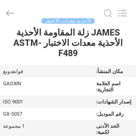
Gaoxin
Testing
Equipment
Co.,
Ltd.，.
الأحذية معدات الاختبار
All
Rights
Reserved.
JAMES زلة المقاومة الأحذية
منزل،
Developed
by
الأحذية معدات الاختبار ASTM-
بيت
ECER
F489
منتجات
مكان المنشأ:
قوانغدونغ
معلومات
اسم العلامة
GAOXIN
عنا
التجارية:
إصدار الشهادات:
ISO 9001
جولة
رقم الموديل:
GX-5057
في
الحد الأدنى
1 مجموعة
المعمل
لكمية: