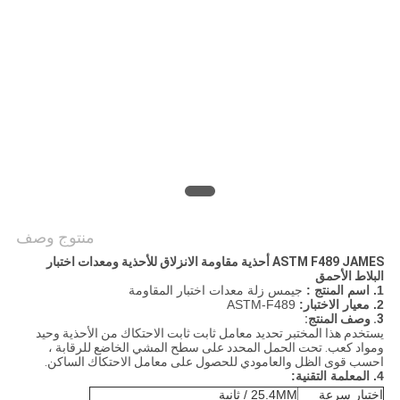
PRIVACY
POLICY
منتوج وصف
ASTM F489 JAMES أحذية مقاومة الانزلاق للأحذية ومعدات اختبار
البلاط الأحمق
1. اسم المنتج
:
جيمس زلة معدات اختبار المقاومة
2. معيار الاختبار:
ASTM-F489
3. وصف المنتج:
يستخدم هذا المختبر تحديد معامل ثابت ثابت الاحتكاك من الأحذية وحيد
ومواد كعب. تحت الحمل المحدد على سطح المشي الخاضع للرقابة ،
احسب قوى الظل والعامودي للحصول على معامل الاحتكاك الساكن.
4. المعلمة التقنية:
اختبار سرعة
25.4MM / ثانية