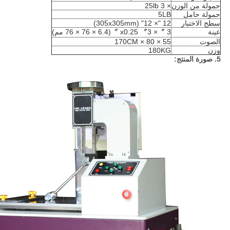
حمولة من الوزن
× 25lb 3
حمولة حامل
5LB
سطح الاختبار
12 "× 12" (305x305mm)
عينة
3 〞× 3〞 x0.25 〞(76 × 76 × 6.4 مم)
الصوت
55 × 80 × 170CM
وزن
180KG
5. صورة المنتج: