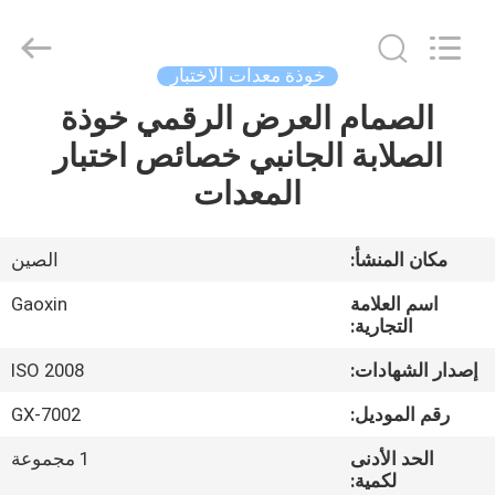
Equipment
Co.,
Ltd.，.
All
Rights
خوذة معدات الاختبار
Reserved.
Developed
by
الصمام العرض الرقمي خوذة
منزل،
ECER
الصلابة الجانبي خصائص اختبار
بيت
المعدات
منتجات
مكان المنشأ:
الصين
معلومات
اسم العلامة
Gaoxin
عنا
التجارية:
إصدار الشهادات:
ISO 2008
جولة
رقم الموديل:
GX-7002
في
الحد الأدنى
1 مجموعة
المعمل
لكمية: