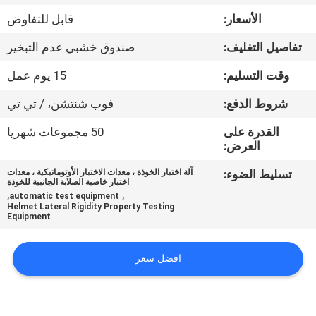
الأسعار:
قابل للتفاوض
مراقبة
تفاصيل التغليف:
صندوق خشبي عدم التبخير
الجودة
وقت التسليم:
15 يوم عمل
اتصل
شروط الدفع:
فوب شنتشن، / تي تي
بنا
القدرة على
50 مجموعات شهريا
العرض:
أخبار
تسليط الضوء:
آلة اختبار الخوذة ، معدات الاختبار الأوتوماتيكية ، معدات
اختبار خاصية الصلابة الجانبية للخوذة
,
,
automatic test equipment
Helmet Lateral Rigidity Property Testing
اطلب
Equipment
اقتباس
افضل سعر
خريطة
الموقع