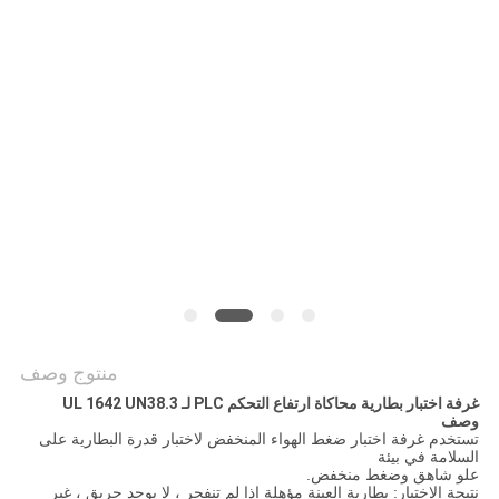
PRIVACY
POLICY
منتوج وصف
غرفة اختبار بطارية محاكاة ارتفاع التحكم PLC لـ UL 1642 UN38.3
وصف
تستخدم غرفة اختبار ضغط الهواء المنخفض لاختبار قدرة البطارية على
السلامة في بيئة
علو شاهق وضغط منخفض.
نتيجة الاختبار: بطارية العينة مؤهلة إذا لم تنفجر ، لا يوجد حريق ، غير