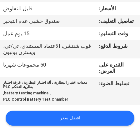
الأسعار:
قابل للتفاوض
مراقبة
تفاصيل التغليف:
صندوق خشبي عدم التبخير
الجودة
وقت التسليم:
15 يوم عمل
اتصل
شروط الدفع:
فوب شنتشن، الاعتماد المستندي، تي/تي،
ويسترن يونيون
بنا
القدرة على
50 مجموعات شهريا
العرض:
أخبار
تسليط الضوء:
معدات اختبار البطارية ، آلة اختبار البطارية ، غرفة اختبار
بطارية التحكم PLC
,
,
battery testing machine
اطلب
PLC Control Battery Test Chamber
اقتباس
افضل سعر
خريطة
الموقع