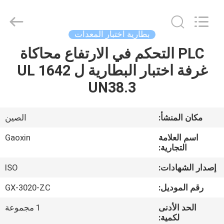
Gaoxin
Testing
Equipment
Co.,
Ltd.，.
بطارية اختبار المعدات
All
Rights
Reserved.
PLC التحكم في الارتفاع محاكاة
منزل،
Developed
by
غرفة اختبار البطارية ل UL 1642
بيت
ECER
UN38.3
منتجات
مكان المنشأ:
الصين
معلومات
اسم العلامة
Gaoxin
عنا
التجارية:
إصدار الشهادات:
ISO
جولة
رقم الموديل:
GX-3020-ZC
في
الحد الأدنى
1 مجموعة
المعمل
لكمية: