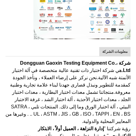
معلومات الشركة
شركة Dongguan Gaoxin Testing Equipment Co.،
Ltd.
هي شركة اختبار ذات تقنية عالية متخصصة في آلة اختبار
الأتمتة شبه الآلية.نحن نركز على إرضاء العملاء ، ونأخذ الجودة
كمقدمة للتطوير ونبذل قصارى جهدنا لبناء علامة تجارية وطنية
معروفة.منتجاتنا تشمل معدات اختبار البطارية ، معدات اختبار
الجلد ، معدات اختبار الأحذية ، آلة اختبار الشد ، غرفة الاختبار
البيئي ، آلة اختبار الورق وما إلى ذلك. المنتجات تلبي SATRA ،
UL ، ASTM ، JIS ، GB ، ISO ، TAPPI ، EN ، BS .. . وغيرها من
المعايير المحلية والدولية.
رؤية شركتنا "
إدارة النزاهة ، العميل أولاً ، الابتكار
التكنولوجي
".فريقنا مؤهل جيدًا ومبتكر ويتألف من مهندسين