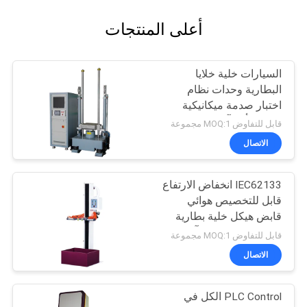
أعلى المنتجات
السيارات خلية خلايا
البطارية وحدات نظام
اختبار صدمة ميكانيكية
تسريع تأثير آلة الاختبار
قابل للتفاوض MOQ:1 مجموعة
الاتصال
IEC62133 انخفاض الارتفاع
قابل للتخصيص هوائي
قابض هيكل خلية بطارية
الإلكترونيات الحرة آلة
قابل للتفاوض MOQ:1 مجموعة
اختبار السقوط
الاتصال
PLC Control الكل في