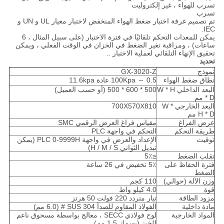
تسرب للهواء ، غير إلكتروليت
تسرب
تم تصميم غرفة اختبار ضغط الهواء المنخفض لاختبار معيار UL و UN و
IEC.
يمكن للمعدات التحكم تلقائيًا في فترة الاختبار (على سبيل المثال ، 6
ساعات) ، ومراقبة تغير الضغط في الخزان في الوقت الفعلي ، ويمكن
تحقيق الإنهاء التلقائي لعملية الاختبار ..
تحديد
نموذج
GX-3020-Z
نطاق ضغط الهواء
0.5 ～ 100Kpa عادة 11.6kpa
البعد الداخلي W * H
500 * 600 * 500 (أو حسب العميل)
* D مم
البعد الخارجي W *
700X570X810
H * D مم
عرض الفراغ
مقياس فراغ العرض الرقمي SMC
طريقة التحكم
التحكم في واجهة PLC
توقيت
الإعداد والعرض في واجهة PLC 0-9999H (يمكن
تبديل الثواني H / M / S)
تقلب الضغط
≤5٪
فترة الحفاظ على
5٪ تخفيض في 26 ساعة
الضغط
وزن الآلة (حوالي)
110 كجم
قوة
4.0 كيلو واط
مزود الطاقة
تيار متردد 220 فولت 50 هرتز
مادة داخلية
الفولاذ المقاوم للصدأ SUS 304 # (6.0 مم)
المواد الخارجية
لوح فولاذي SECC ، معالج بواسطة مسحوق ناعم
للخبز (بسمك 1.5 مم)