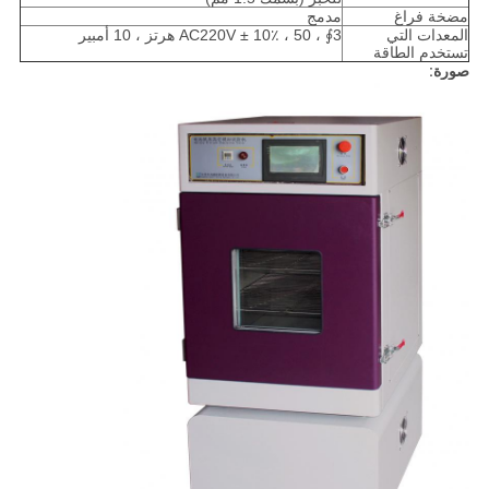
مضخة فراغ
مدمج
المعدات التي
3∮ ، AC220V ± 10٪ ، 50 هرتز ، 10 أمبير
تستخدم الطاقة
صورة: