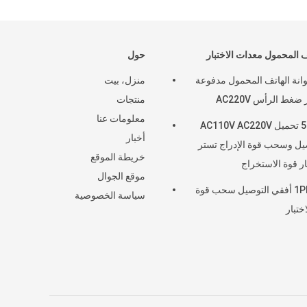
ف المحمول معدات الاختبار
حول
نة الهاتف المحمول مدفوعة
منزل، بيت
 ضغط الرأس AC220V
منتجات
معلومات عنا
50kgf تحميل AC110V AC220V
أخبار
يل وسحب قوة الإدراج تستر
خريطة الموقع
ار قوة الاستخراج
موقع الجوال
1PH 5A أفقي التوصيل سحب قوة
سياسة الخصوصية
اختبار