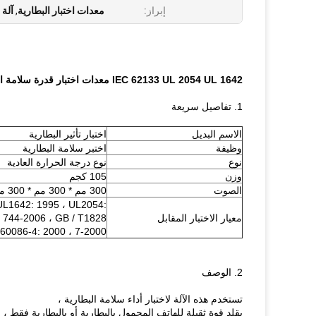
إبراز:
معدات اختبار البطارية
,
آلة 
IEC 62133 UL 2054 UL 1642 معدات اختبار قدرة سلامة البطارية / اختبار تأثير البطارية
1. تفاصيل سريعة
الاسم البديل
اختبار تأثير البطارية
وظيفة
اختبر سلامة البطارية
نوع
نوع درجة الحرارة العادية
وزن
105 كجم
الصوت
300 مم * 300 مم * 300 مم
UL1642: 1995 ، UL2054:
معيار الاختبار المقابل
T 744-2006 ، GB / T1828
7-2000 ، GB 8897.4-2002 ، idt IEC60086-4: 2000
2. الوصف
تستخدم هذه الآلة لاختبار أداء سلامة البطارية ،
يقلد قوة ثقيلة للهاتف المحمول بالبطارية أو بالبطارية فقط ،