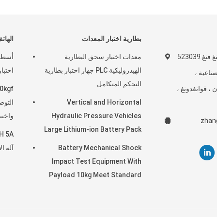
بطارية اختبار المعدات
الهات
رقم 7 ، طريق شنغ فنغ 523039
معدات اختبار سحق البطارية
أسطوا
الهيدروليكية PLC جهاز اختبار بطارية
اختبار
ناعية ،
التحكم المتكامل
ن ، قوانغدونغ ،
Vertical and Horizontal
التوص
Hydraulic Pressure Vehicles
واختب
zhan
Large Lithium-ion Battery Pack
Power Battery Testing
Battery Mechanical Shock
آلة ال
Equipment
Impact Test Equipment With
Payload 10kg Meet Standard
of UN38.3