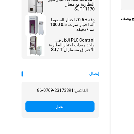
البطارية مع معيار
SJT11170
ج وصف
دقة ± 0.5٪ اختبار السقوط
آلة اختبار سرعة 0.5 1000
مم / دقيقة
PLC Control الكل في
واحد معدات اختبار البطارية
الاختراق مسمار ل SJ / T
11170 UL 2054 ، GB /
T18287
إتصال
الفاكس:
86-0769-23173891
اتصل