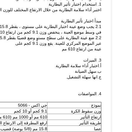
1. استخدام اختبار تأثير البطارية
اختبر أداء سلامة البطارية من خلال الارتفاع المختلف للوزن الم
مبدأ اختبار تأثير البطارية
2.1 يجب وضع عينة اختبار البطارية على مستوى ، بقطر 15.8 مم من قضيب متقاطع
في وسط موضع العينة ، ينخفض ​​وزن 9.1 كجم من ارتفاع 610 مم إلى العينة
2.2 ضع عينة البطارية على سطح مستوٍ وضع قضيبًا بقطر 15.8 مم (5/8 بوصة)
عبر الموضع المركزي للعينة. يقع وزن 9.1 كجم على
عينة من ارتفاع 610 مم
3. الميزات
أ.اختبار أداء سلامة البطارية
ب.سهل الصيانة
ج.انها سهلة التشغيل.
4. المواصفات
نموذج
جي اكس - 5066
وزن سقوط الكرة
9.1 كجم أو 10 كجم
ارتفاع التأثير
610 مم أو 1000 مم (610 مم ~ 1000 مم قابل للتعديل)
طريقة التأثير
ارفع المطرقة إلى الارتفاع ا
عصا
15.8 مم (5/8 بوصة) قضيب فولاذي